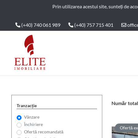
ELITE IMOBILIARE
Prin utilizarea acestui site, sunteți de ac
(+40) 740 061 989
(+40) 757 715 401
offic
Main Nav
Număr total 
Tranzacție
Vânzare
Închiriere
Ofertă ex
Ofertă recomandată