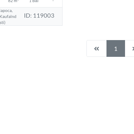
82 m²
1 Băi
-
apoca,
ID: 119003
Kaufalnd
ti)
Pagina anteri
1