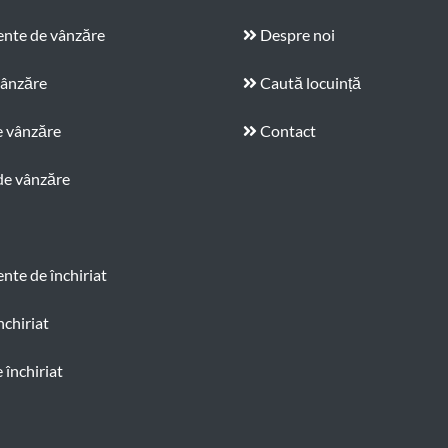
nte de vânzăre
Despre noi
vânzăre
Caută locuință
e vânzăre
Contact
de vânzăre
te de închiriat
nchiriat
 închiriat