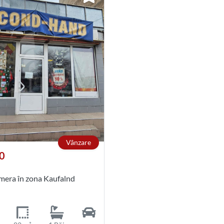
Vânzare
0
amera în zona Kaufalnd