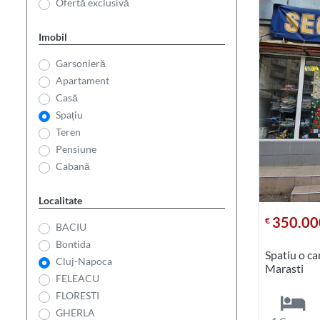
Ofertă exclusivă
Imobil
Garsonieră
Apartament
Casă
Spațiu
Teren
Pensiune
Cabană
Localitate
350.00
€
BACIU
Bontida
Spatiu o c
Cluj-Napoca
Marasti
FELEACU
FLORESTI
GHERLA