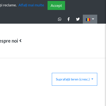
și reclame.
Aflați mai multe
Accept
spre noi
Suprafață teren (cresc.)