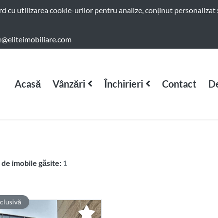
ord cu utilizarea cookie-urilor pentru analize, conținut personalizat 
e@eliteimobiliare.com
Acasă
Vânzări
Închirieri
Contact
De
de imobile găsite:
1
clusivă