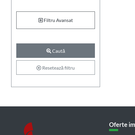
Filtru Avansat
Caută
Resetează filtru
Oferte im