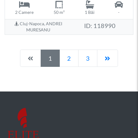
2 Camere
50 m²
1 Băi
-
Cluj-Napoca, ANDREI
ID: 118990
MURESANU
Pagina anterioară
Pagina ur
1
2
3