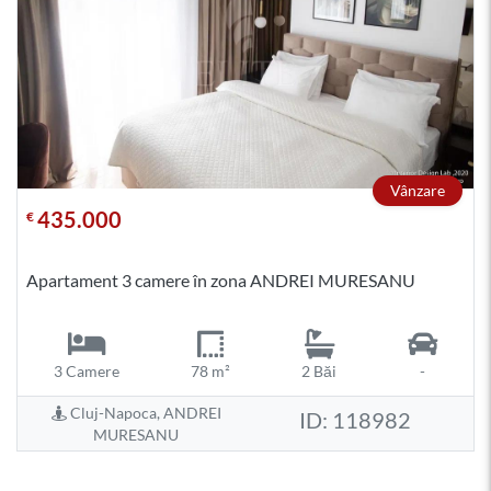
Vânzare
435.000
€
Apartament 3 camere în zona ANDREI MURESANU
3 Camere
78 m²
2 Băi
-
Cluj-Napoca, ANDREI
ID: 118982
MURESANU