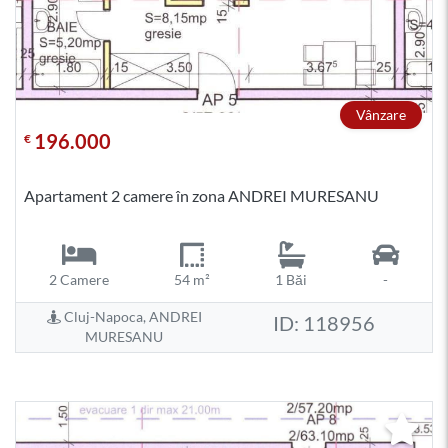
Vânzare
196.000
€
Apartament 2 camere în zona ANDREI MURESANU
2 Camere
54 m²
1 Băi
-
Cluj-Napoca, ANDREI
ID: 118956
MURESANU