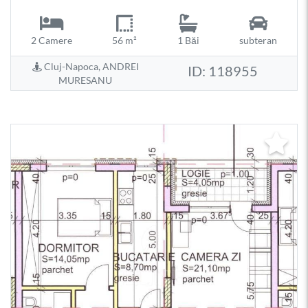
2 Camere
56 m²
1 Băi
subteran
Cluj-Napoca, ANDREI
ID: 118955
MURESANU