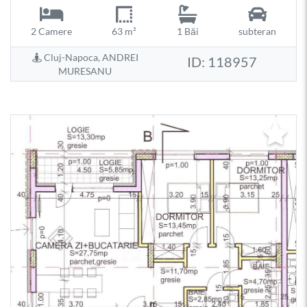
2 Camere
63 m²
1 Băi
subteran
Cluj-Napoca, ANDREI
ID: 118957
MURESANU