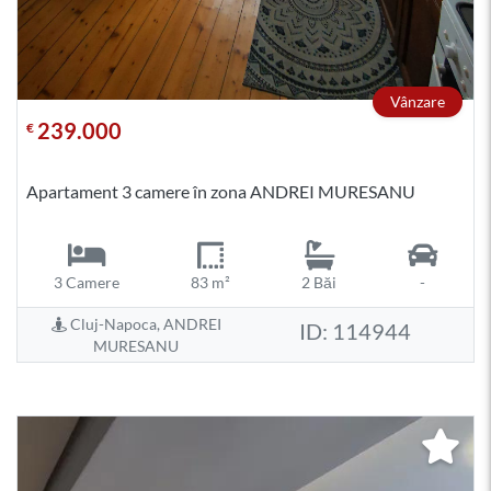
Vânzare
239.000
€
Apartament 3 camere în zona ANDREI MURESANU
3 Camere
83 m²
2 Băi
-
Cluj-Napoca, ANDREI
ID: 114944
MURESANU