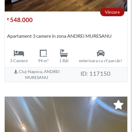
Vânzare
548.000
€
Apartament 3 camere în zona ANDREI MURESANU
3 Camere
94 m²
1 Băi
exterioara cu cf parcări
Cluj-Napoca, ANDREI
ID: 117150
MURESANU