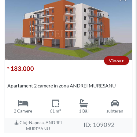
Vânzare
183.000
€
Apartament 2 camere în zona ANDREI MURESANU
2 Camere
61 m²
1 Băi
subteran
Cluj-Napoca, ANDREI
ID: 109092
MURESANU