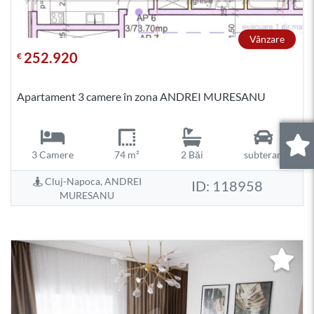
Vânzare
252.920
€
Apartament 3 camere în zona ANDREI MURESANU
3 Camere
74 m²
2 Băi
subteran
0
.
Cluj-Napoca, ANDREI
ID: 118958
MURESANU