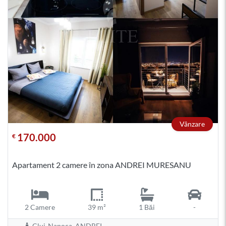
Vânzare
170.000
€
Apartament 2 camere în zona ANDREI MURESANU
2 Camere
39 m²
1 Băi
-
Cluj-Napoca, ANDREI