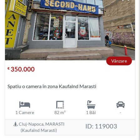
Vânzare
350.000
€
Spatiu o camera în zona Kaufalnd Marasti
1 Camere
82 m²
1 Băi
-
Cluj-Napoca, MARASTI
ID: 119003
(Kaufalnd Marasti)