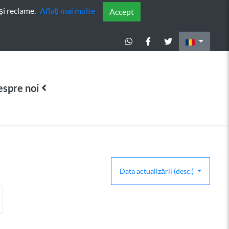
și reclame.
Aflați mai multe
Accept
spre noi
Data actualizării (desc.)
terioară
gina următoare