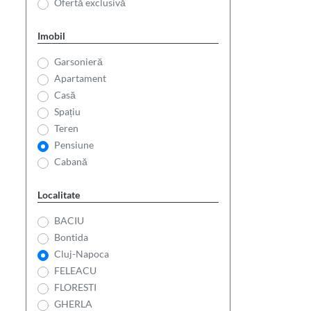
Ofertă exclusivă
Imobil
Garsonieră
Apartament
Casă
Spațiu
Teren
Pensiune
Cabană
Localitate
BACIU
Bontida
Cluj-Napoca
FELEACU
FLORESTI
GHERLA