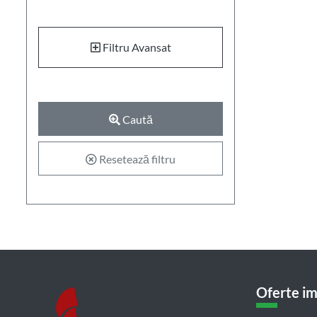
Filtru Avansat
Caută
Resetează filtru
Oferte im