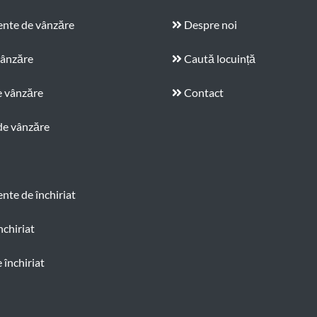
nte de vânzăre
Despre noi
vânzăre
Caută locuință
e vânzăre
Contact
de vânzăre
te de închiriat
nchiriat
 închiriat