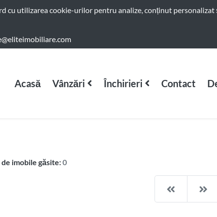
ord cu utilizarea cookie-urilor pentru analize, conținut personalizat 
e@eliteimobiliare.com
Acasă
Vânzări
Închirieri
Contact
De
de imobile găsite:
0
Pagina an
Pa