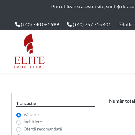
ELITE IMOBILIARE
Prin utilizarea acestui site, sunteți de ac
(+40) 740 061 989
(+40) 757 715 401
offic
Main Nav
Număr total 
Tranzacție
Vânzare
Închiriere
Ofertă recomandată