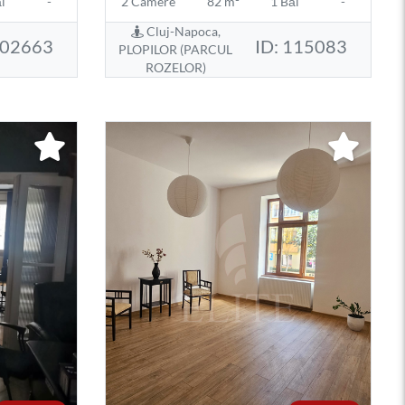
i
-
2 Camere
82 m²
1 Băi
-
Cluj-Napoca,
102663
ID: 115083
PLOPILOR (PARCUL
ROZELOR)