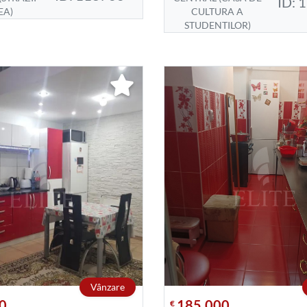
ID: 
EA)
CULTURA A
STUDENTILOR)
Vânzare
0
185.000
€