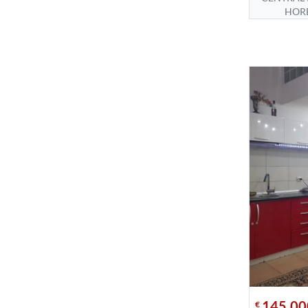
HOR
145.00
€