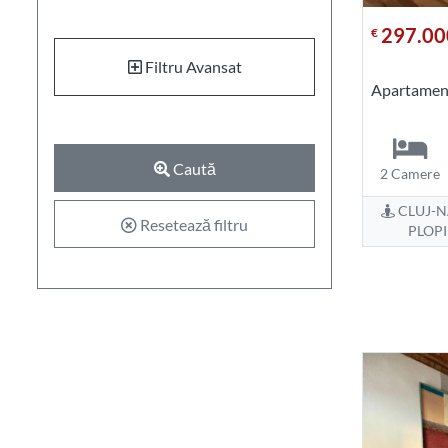
297.00
€
Filtru Avansat
Apartament
Caută
2 Camere
CLUJ-N
Resetează filtru
PLOP