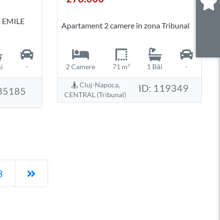
0
.
a EMILE
Apartament 2 camere în zona Tribunal
i
-
2 Camere
71 m²
1 Băi
-
Cluj-Napoca,
ID: 119349
 35185
CENTRAL (Tribunal)
Pagina următoare
3