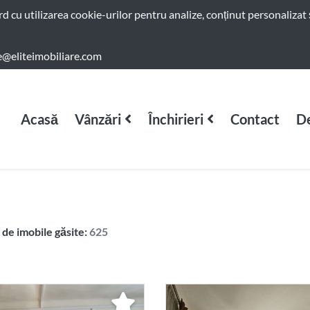
ord cu utilizarea cookie-urilor pentru analize, conținut personalizat 
e@eliteimobiliare.com
Acasă
Vânzări
Închirieri
Contact
De
de imobile găsite:
625