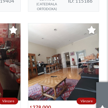
119404
ID: 115186
(CATEDRALA
ORTODOXA)
Vânzare
Vânzare
278.000
€