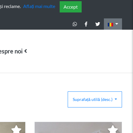
și reclame.
Aflați mai multe
Accept
spre noi
Suprafață utilă (desc.)