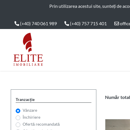
ELITE IMOBILIARE
Prin utilizarea acestui site, sunteți de ac
(+40) 740 061 989
(+40) 757 715 401
offic
Main Nav
Număr total 
Tranzacție
Vânzare
Închiriere
Ofertă recomandată