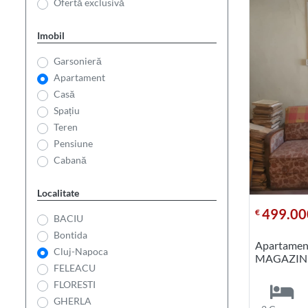
Ofertă exclusivă
Imobil
Garsonieră
Apartament
Casă
Spațiu
Teren
Pensiune
Cabană
Localitate
499.00
€
BACIU
Bontida
Apartament
Cluj-Napoca
MAGAZIN
FELEACU
FLORESTI
GHERLA