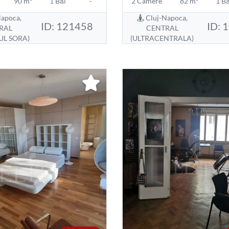
90 m²
1 Băi
-
2 Camere
82 m²
1 Bă
apoca,
Cluj-Napoca,
ID: 121458
ID: 
RAL
CENTRAL
UL SORA)
(ULTRACENTRALA)