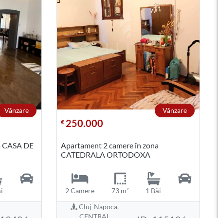
Vânzare
Vânzare
250.000
€
a CASA DE
Apartament 2 camere în zona
CATEDRALA ORTODOXA
i
-
2 Camere
73 m²
1 Băi
-
Cluj-Napoca,
CENTRAL