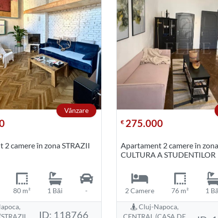
Vânzare
0
275.000
€
 2 camere în zona STRAZII
Apartament 2 camere în zon
CULTURA A STUDENTILOR
80 m²
1 Băi
-
2 Camere
76 m²
1 Bă
apoca,
Cluj-Napoca,
ID: 118766
STRAZII
CENTRAL (CASA DE