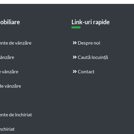
obiliare
Link-uri rapide
nte de vânzăre
Despre noi
vânzăre
Caută locuință
e vânzăre
Contact
de vânzăre
te de închiriat
nchiriat