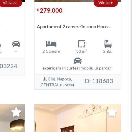
Vânzare
Vânzare
279.000
€
a
Apartament 2 camere în zona Horea
i
-
2 Camere
80 m²
2 Băi
103224
exterioara in curtea imobilului parcări
Cluj-Napoca,
ID: 118683
CENTRAL (Horea)