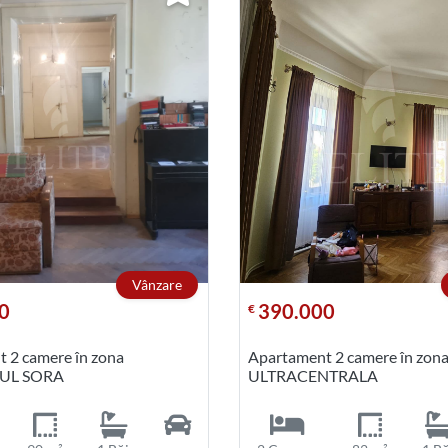
Vânzare
0
390.000
€
 2 camere în zona
Apartament 2 camere în zon
UL SORA
ULTRACENTRALA