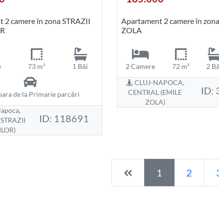
 2 camere în zona STRAZII
Apartament 2 camere în zon
OR
ZOLA
e
73 m²
1 Băi
2 Camere
72 m²
2 Bă
CLUJ-NAPOCA,
ID:
CENTRAL (EMILE
oara de la Primarie parcări
ZOLA)
apoca,
ID: 118691
STRAZII
ILOR)
Pagina anterioară
1
2