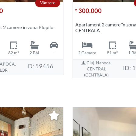
Vânzare
0
300.000
€
Apartament 2 camere în zon
 2 camere în zona Plopilor
CENTRALA
82 m²
2 Băi
-
2 Camere
81 m²
1 Bă
Cluj-Napoca,
APOCA,
ID: 59456
ID: 
CENTRAL
ILOR
(CENTRALA)