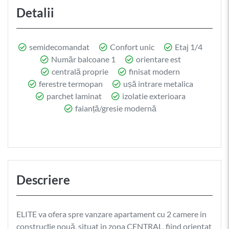
Detalii
semidecomandat
Confort unic
Etaj 1/4
Număr balcoane 1
orientare est
centrală proprie
finisat modern
ferestre termopan
ușă intrare metalica
parchet laminat
izolatie exterioara
faianță/gresie modernă
Descriere
ELITE va ofera spre vanzare apartament cu 2 camere in
construcție nouă, situat in zona CENTRAL, fiind orientat