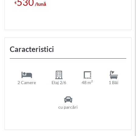
530
€
/lună
Caracteristici
2
2 Camere
Etaj 2/6
48 m
1 Băi
cu parcări