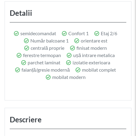
Detalii
semidecomandat
Confort 1
Etaj 2/6
Număr balcoane 1
orientare est
centrală proprie
finisat modern
ferestre termopan
ușă intrare metalica
parchet laminat
izolatie exterioara
faianță/gresie modernă
mobilat complet
mobilat modern
Descriere