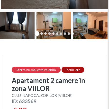
Oferta nu mai este valabilă
Închiriere
Apartament 2 camere în
zona VIILOR
CLUJ-NAPOCA, ZORILOR (VIILOR)
ID: 633569