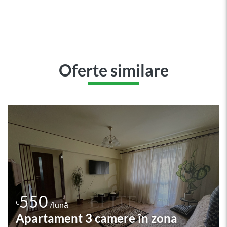
Oferte similare
550
€
/lună
Apartament 2 camere în zona Luni
- Observatorului
Cluj-Napoca, ZORILOR (Lunii - Observatorului)