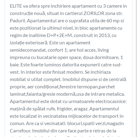
ELITE va ofera spre inchiriere apartament cu 3 camere in
construcție nouă, situat in cartierul ZORILOR zona str.
Padurii. Apartamentul are o suprafata utila de 60 mp si
este pozitionat la ultimul nivel, in bloc apartamente cu
regim de inaltime D+P+2E+M, construit in 2013, cu
izolație exterioară. Este un apartament
semidecomandat, confort 1; are hol acces, living
impreuna cu bucatarie open space, doua dormitoare, 1
baie. Este foarte luminos datorita expunerii catre sud-
vest. In interior este finisat modern. Se inchiriaza
mobilat si utilat complet. Imobilul dispune si de centrală
proprie, aer condiționat,ferestre termopan,parchet
laminat,faianta/gresie modernă,usa de intrare metalica.
Apartamentul este dotat cu urmatoarele electrocasnice:
mașină de spălat rufe, frigider, aragaz. Apartamentul
este localizat in vecinatatea mijloacelor de transport in
comun. Are ca si vecinatati: blocuri,spatii verzi,magazin
Carrefour. Imobilul din care face parte e retras de la