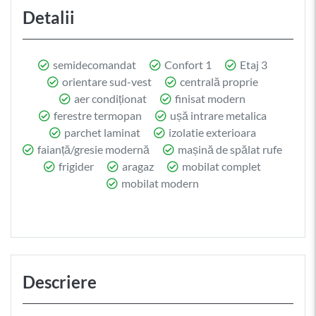
Detalii
semidecomandat
Confort 1
Etaj 3
orientare sud-vest
centrală proprie
aer condiționat
finisat modern
ferestre termopan
ușă intrare metalica
parchet laminat
izolatie exterioara
faianță/gresie modernă
mașină de spălat rufe
frigider
aragaz
mobilat complet
mobilat modern
Descriere