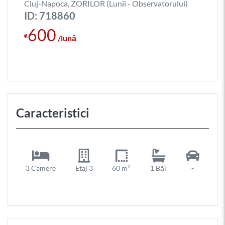
Cluj-Napoca, ZORILOR (Lunii - Observatorului)
ID: 718860
600
€
/lună
Caracteristici
2
3 Camere
Etaj 3
60 m
1 Băi
-