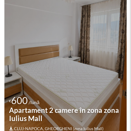
595
€
/lună
Apartament 3 camere în zona
ZORILOR
Cluj-Napoca, ZORILOR ( ZORILOR)