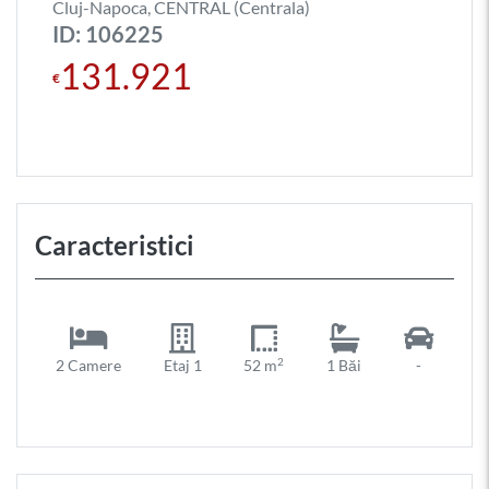
Cluj-Napoca, CENTRAL (Centrala)
ID: 106225
131.921
€
Caracteristici
2
2 Camere
Etaj 1
52 m
1 Băi
-