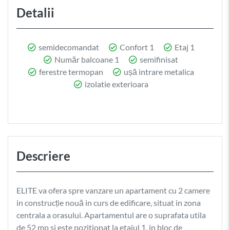
Detalii
semidecomandat
Confort 1
Etaj 1
Număr balcoane 1
semifinisat
ferestre termopan
ușă intrare metalica
izolatie exterioara
Descriere
ELITE va ofera spre vanzare un apartament cu 2 camere
in construcție nouă in curs de edificare, situat in zona
centrala a orasului. Apartamentul are o suprafata utila
de 52 mp si este pozitionat la etajul 1, in bloc de