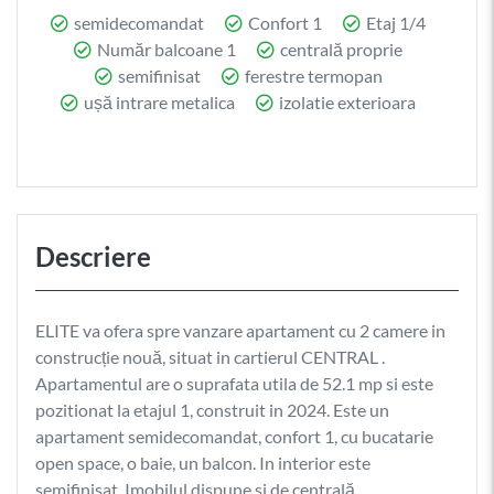
semidecomandat
Confort 1
Etaj 1/4
Număr balcoane 1
centrală proprie
semifinisat
ferestre termopan
ușă intrare metalica
izolatie exterioara
Descriere
ELITE va ofera spre vanzare apartament cu 2 camere in
construcție nouă, situat in cartierul CENTRAL .
Apartamentul are o suprafata utila de 52.1 mp si este
pozitionat la etajul 1, construit in 2024. Este un
apartament semidecomandat, confort 1, cu bucatarie
open space, o baie, un balcon. In interior este
semifinisat. Imobilul dispune si de centrală