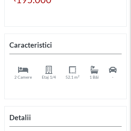
€
Caracteristici
2
2 Camere
Etaj 1/4
52.1 m
1 Băi
-
Detalii