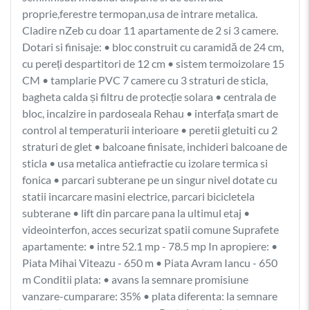
proprie,ferestre termopan,usa de intrare metalica.
Cladire nZeb cu doar 11 apartamente de 2 si 3 camere.
Dotari si finisaje: • bloc construit cu caramidă de 24 cm,
cu pereți despartitori de 12 cm • sistem termoizolare 15
CM • tamplarie PVC 7 camere cu 3 straturi de sticla,
bagheta calda și filtru de protecție solara • centrala de
bloc, incalzire in pardoseala Rehau • interfața smart de
control al temperaturii interioare • peretii gletuiti cu 2
straturi de glet • balcoane finisate, inchideri balcoane de
sticla • usa metalica antiefractie cu izolare termica si
fonica • parcari subterane pe un singur nivel dotate cu
statii incarcare masini electrice, parcari bicicletela
subterane • lift din parcare pana la ultimul etaj •
videointerfon, acces securizat spatii comune Suprafete
apartamente: • intre 52.1 mp - 78.5 mp In apropiere: •
Piata Mihai Viteazu - 650 m • Piata Avram Iancu - 650
m Conditii plata: • avans la semnare promisiune
vanzare-cumparare: 35% • plata diferenta: la semnare