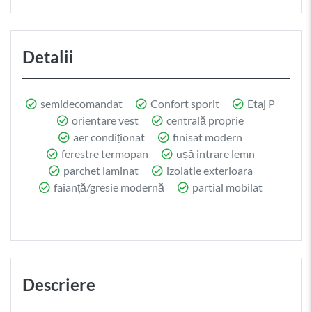
Detalii
semidecomandat
Confort sporit
Etaj P
orientare vest
centrală proprie
aer condiționat
finisat modern
ferestre termopan
ușă intrare lemn
parchet laminat
izolatie exterioara
faianță/gresie modernă
partial mobilat
Descriere