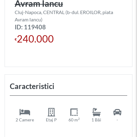
Avram Iancu
Cluj-Napoca, CENTRAL (b-dul. EROILOR, piata
Avram Iancu)
ID: 119408
240.000
€
Caracteristici
2
2 Camere
Etaj P
60 m
1 Băi
-