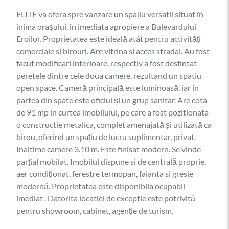
ELITE va ofera spre vanzare un spațiu versatil situat în
inima orașului, în imediata apropiere a Bulevardului
Eroilor. Proprietatea este ideală atât pentru activități
comerciale si birouri. Are vitrina si acces stradal. Au fost
facut modificari interioare, respectiv a fost desfintat
peretele dintre cele doua camere, rezultand un spatiu
open space. Cameră principală este luminoasă, iar in
partea din spate este oficiul și un grup sanitar. Are cota
de 91 mp in curtea imobilului, pe care a fost pozitionata
o constructie metalica, complet amenajată și utilizată ca
birou, oferind un spațiu de lucru suplimentar, privat.
Inaltime camere 3.10 m. Este finisat modern. Se vinde
parțial mobilat. Imobilul dispune si de centrală proprie,
aer condiționat, ferestre termopan, faianta si gresie
modernă. Proprietatea este disponibila ocupabil
imediat . Datorita locatiei de exceptie este potrivită
pentru showroom, cabinet, agenție de turism.