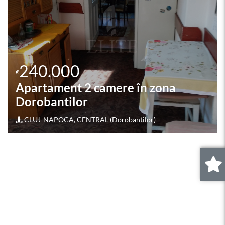
240.000
€
Apartament 3 camere în zona
NICOLAE TITULESCU
Cluj-Napoca, GHEORGHENI (NICOLAE TITULESCU)
0
.