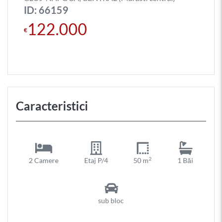
ID: 66159
122.000
€
Caracteristici
2
2 Camere
Etaj P/4
50 m
1 Băi
sub bloc