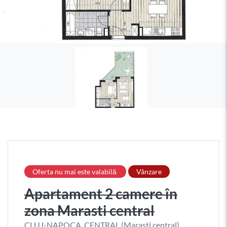
Oferta nu mai este valabilă
Vânzare
Apartament 2 camere în
zona Marasti central
CLUJ-NAPOCA, CENTRAL (Marasti central)