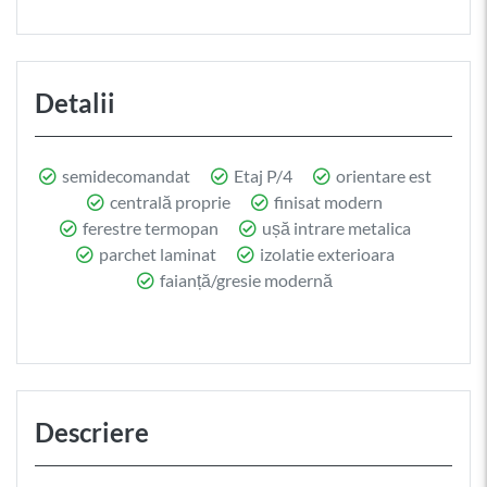
Detalii
semidecomandat
Etaj P/4
orientare est
centrală proprie
finisat modern
ferestre termopan
ușă intrare metalica
parchet laminat
izolatie exterioara
faianță/gresie modernă
Descriere