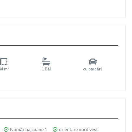
2
44 m
1 Băi
cu parcări
Număr balcoane 1
orientare nord vest