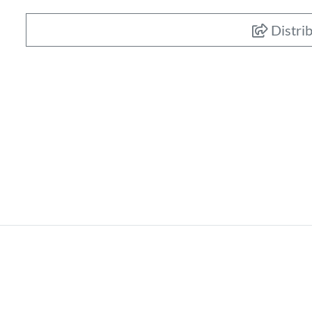
Distrib
619.000
€
Apartament 3 cam
zona strazii Clinic
Cluj-Napoca, CENTRAL (strazi