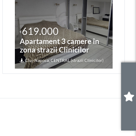
619.000
2
€
€
Apartament 3 camere în
Ap
zona strazii Clinicilor
zo
Cluj-Napoca, CENTRAL (strazii Clinicilor)
Cl
0
.