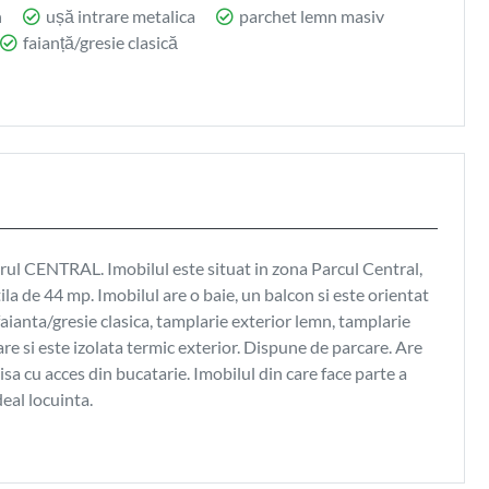
n
ușă intrare metalica
parchet lemn masiv
faianță/gresie clasică
erul CENTRAL. Imobilul este situat in zona Parcul Central,
la de 44 mp. Imobilul are o baie, un balcon si este orientat
 faianta/gresie clasica, tamplarie exterior lemn, tamplarie
are si este izolata termic exterior. Dispune de parcare. Are
isa cu acces din bucatarie. Imobilul din care face parte a
deal locuinta.