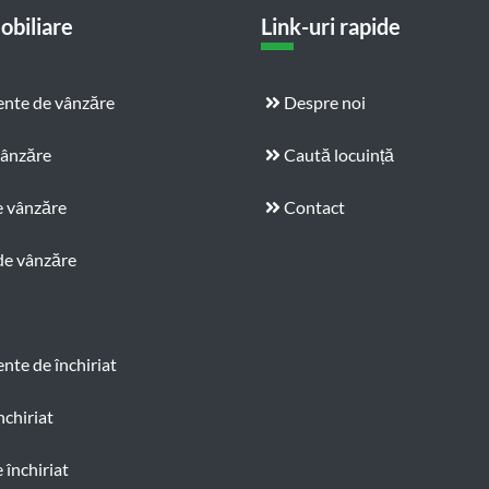
obiliare
Link-uri rapide
nte de vânzăre
Despre noi
vânzăre
Caută locuință
e vânzăre
Contact
de vânzăre
te de închiriat
nchiriat
 închiriat