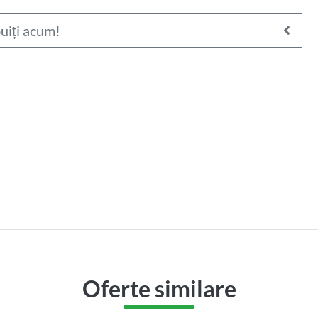
uiți acum!
214.000
€
ere în
Apartament 3 camere în
ilor
zona Piata Ira
i Clinicilor)
Cluj-Napoca, IRIS (Piata Ira)
Oferte similare