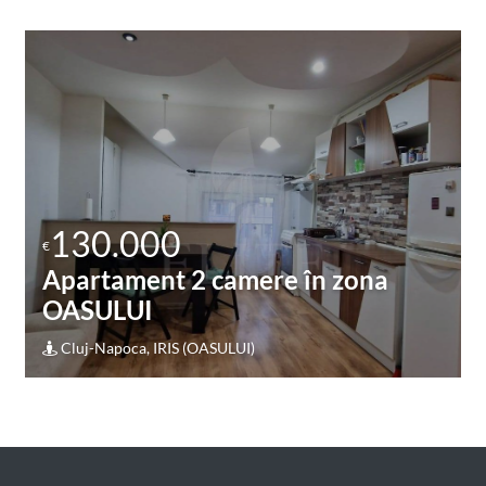
130.000
€
Apartament o camera în zona
STRAZII IALOMITEI
Cluj-Napoca, MARASTI (STRAZII IALOMITEI)