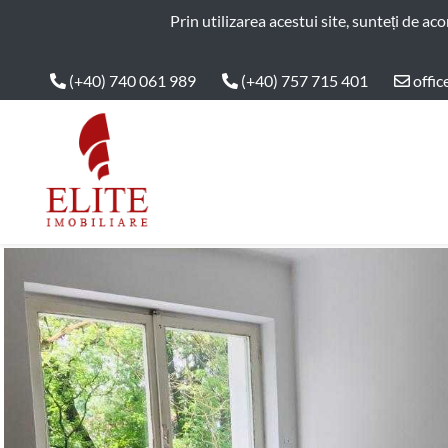
ELITE IMOBILIARE
Prin utilizarea acestui site, sunteți de ac
(+40) 740 061 989
(+40) 757 715 401
offic
Main Nav