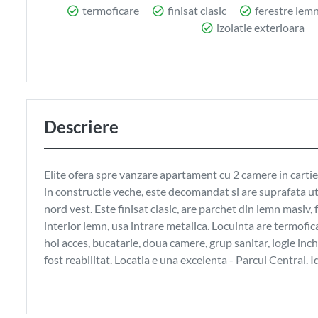
termoficare
finisat clasic
ferestre lem
izolatie exterioara
Descriere
Elite ofera spre vanzare apartament cu 2 camere in carti
in constructie veche, este decomandat si are suprafata uti
nord vest. Este finisat clasic, are parchet din lemn masiv,
interior lemn, usa intrare metalica. Locuinta are termofic
hol acces, bucatarie, doua camere, grup sanitar, logie inch
fost reabilitat. Locatia e una excelenta - Parcul Central. I