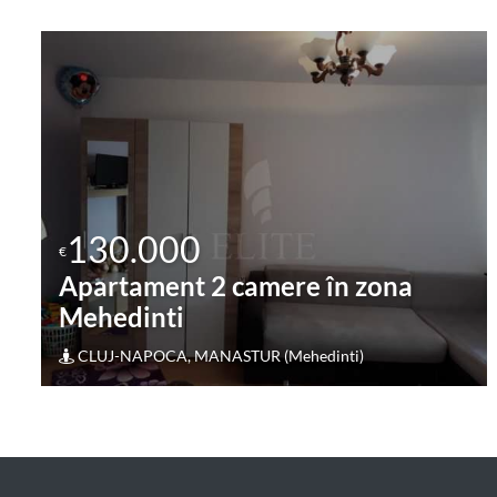
130.000
€
Apartament 2 camere în zona
OASULUI
Cluj-Napoca, IRIS (OASULUI)