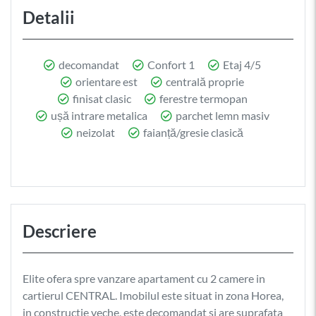
Detalii
decomandat
Confort 1
Etaj 4/5
orientare est
centrală proprie
finisat clasic
ferestre termopan
ușă intrare metalica
parchet lemn masiv
neizolat
faianță/gresie clasică
Descriere
Elite ofera spre vanzare apartament cu 2 camere in
cartierul CENTRAL. Imobilul este situat in zona Horea,
in constructie veche, este decomandat si are suprafata