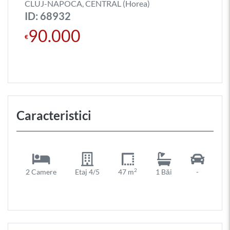
CLUJ-NAPOCA, CENTRAL (Horea)
ID: 68932
90.000
€
Caracteristici
2
2 Camere
Etaj 4/5
47 m
1 Băi
-