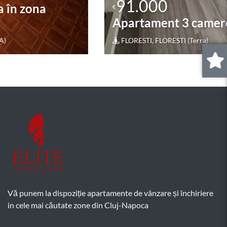
91.000
€
Apartament 3 camere în zona Terra
FLORESTI, FLORESTI (Terra)
0
.
Vă punem la dispoziție apartamente de vânzare și închiriere
in cele mai căutate zone din Cluj-Napoca