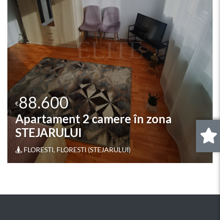
85.000
€
Apartament 2 camere în zona
ALBAC
Cluj-Napoca, GHEORGHENI (ALBAC)
0
.