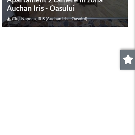
0
.
160.000
€
Apartament 3 camere în zona
EDGAR QUINET
Cluj-Napoca, MANASTUR (EDGAR QUINET)