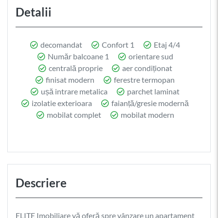
Detalii
decomandat
Confort 1
Etaj 4/4
Număr balcoane 1
orientare sud
centrală proprie
aer condiționat
finisat modern
ferestre termopan
ușă intrare metalica
parchet laminat
izolatie exterioara
faianță/gresie modernă
mobilat complet
mobilat modern
Descriere
ELITE Imobiliare vă oferă spre vânzare un apartament