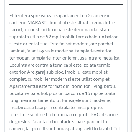
Elite ofera spre vanzare apartament cu 2 camere in
cartierul MARASTI. Imobilul este situat in zona Intre
Lacuri, in constructie noua, este decomandat si are
suprafata utila de 59 mp. Imobilul are o baie, un balcon
si este orientat sud. Este finisat modern, are parchet
laminat, faianta/gresie moderna, tamplarie exterior
termopan, tamplarie interior lemn, usa intrare metalica.
Locuinta are centrala termica si este izolata termic
exterior. Are garaj sub bloc. Imobilul este mobilat
complet, cu mobilier modern si este utilat complet.
Apartamentul este format din: dormitor, living, birou,
bucatarie, baie, hol, plus un balcon de 15 mp pe toata
lungimea apartamentului. Finisajele sunt moderne,
incalzirea se face prin centrala termica proprie,
ferestrele sunt de tip termopan cu profil PVC, dispune
de gresie si faianta in bucatarie si baie, parchet in
camere, iar peretii sunt proaspat zugraviti in lavabil. Tot