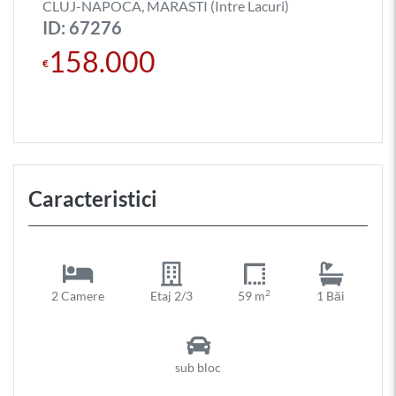
CLUJ-NAPOCA, MARASTI (Intre Lacuri)
ID: 67276
158.000
€
Caracteristici
2
2 Camere
Etaj 2/3
59 m
1 Băi
sub bloc