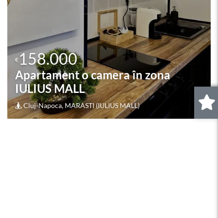
158.000
€
Apartament 3 camere în zona BIG
Cluj-Napoca, MANASTUR (BIG)
0
.