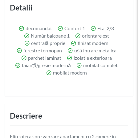
Detalii
decomandat
Confort 1
Etaj 2/3
Număr balcoane 1
orientare est
centrală proprie
finisat modern
ferestre termopan
ușă intrare metalica
parchet laminat
izolatie exterioara
faianță/gresie modernă
mobilat complet
mobilat modern
Descriere
Elite ofera spre vanzare apartament cu 2 camere in