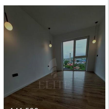
140.600
€
Apartament 2 camere în zona
IULIUS MALL
Cluj-Napoca, GHEORGHENI (IULIUS MALL)