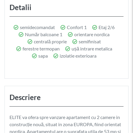
Detalii
semidecomandat
Confort 1
Etaj 2/6
Număr balcoane 1
orientare nordica
centrală proprie
semifinisat
ferestre termopan
ușă intrare metalica
sapa
izolatie exterioara
Descriere
ELITE va ofera spre vanzare apartament cu 2 camere in
construcție nouă, situat in zona EUROPA, fiind orientat
nordica. Apartamentul are o suprafata utila de 53 mp si