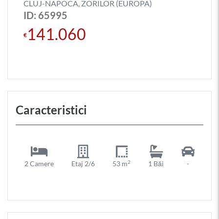
CLUJ-NAPOCA, ZORILOR (EUROPA)
ID: 65995
141.060
€
Caracteristici
2
2 Camere
Etaj 2/6
53 m
1 Băi
-