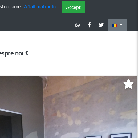
și reclame.
Aflați mai multe
Accept
spre noi