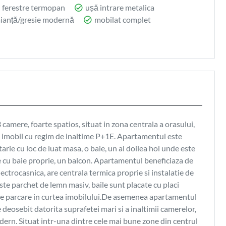
ferestre termopan
ușă intrare metalica
aianță/gresie modernă
mobilat complet
camere, foarte spatios, situat in zona centrala a orasului,
nui imobil cu regim de inaltime P+1E. Apartamentul este
arie cu loc de luat masa, o baie, un al doilea hol unde este
e cu baie proprie, un balcon. Apartamentul beneficiaza de
lectrocasnica, are centrala termica proprie si instalatie de
te parchet de lemn masiv, baile sunt placate cu placi
c de parcare in curtea imobilului.De asemenea apartamentul
 deosebit datorita suprafetei mari si a inaltimii camerelor,
ern. Situat intr-una dintre cele mai bune zone din centrul