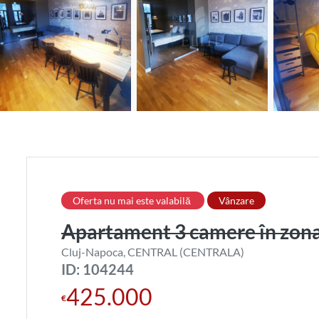
Oferta nu mai este valabilă
Vânzare
Apartament 3 camere în zo
Cluj-Napoca, CENTRAL (CENTRALA)
ID: 104244
425.000
€