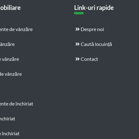
obiliare
Link-uri rapide
nte de vânzăre
Despre noi
vânzăre
Caută locuință
e vânzăre
Contact
de vânzăre
te de închiriat
nchiriat
 închiriat