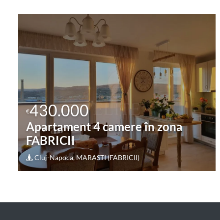
430.000
€
Apartament 4 camere în zona P-
TA UNIRII
Cluj-Napoca, CENTRAL (P-TA UNIRII)