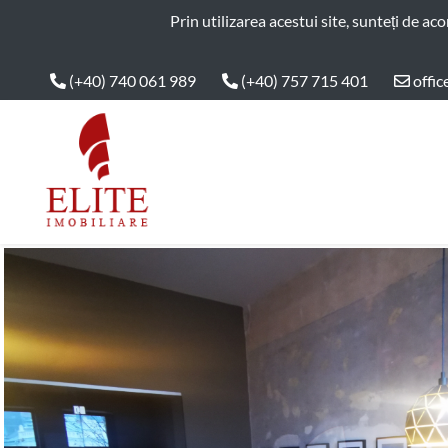
ELITE IMOBILIARE
Prin utilizarea acestui site, sunteți de ac
(+40) 740 061 989
(+40) 757 715 401
offic
Main Nav