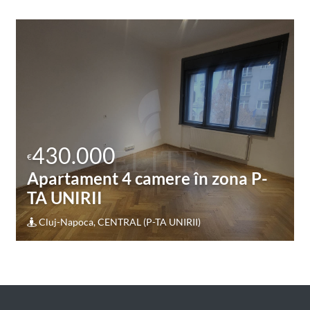
420.000
€
Apartament 4 camere în zona
ANDREI MURESANU SUD
Cluj-Napoca, ANDREI MURESANU (ANDREI
MURESANU SUD)