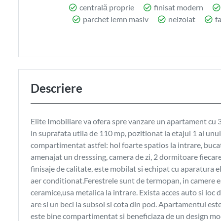
centrală proprie
finisat modern
parchet lemn masiv
neizolat
f
Descriere
Elite Imobiliare va ofera spre vanzare un apartament cu 3 
in suprafata utila de 110 mp, pozitionat la etajul 1 al u
compartimentat astfel: hol foarte spatios la intrare, bucat
amenajat un dresssing, camera de zi, 2 dormitoare fiecar
finisaje de calitate, este mobilat si echipat cu aparatura e
aer conditionat.Ferestrele sunt de termopan, in camere es
ceramice,usa metalica la intrare. Exista acces auto si lo
are si un beci la subsol si cota din pod. Apartamentul este
este bine compartimentat si beneficiaza de un design mod