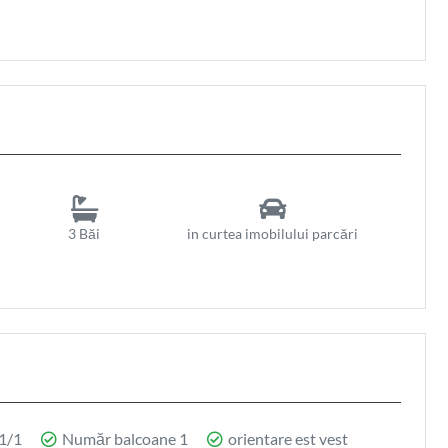
3 Băi
in curtea imobilului parcări
 1/1
Număr balcoane 1
orientare est vest