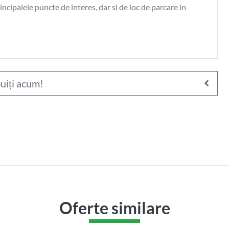
ncipalele puncte de interes, dar si de loc de parcare in
619.000
€
Apartament 3 camere în
zona strazii Clinicilor
uiți acum!
Cluj-Napoca, CENTRAL (strazii Clinicilor)
Oferte similare