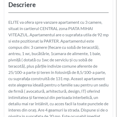
Descriere
ELITE va ofera spre vanzare apartament cu 3 camere,
situat in cartierul CENTRAL zona PIATA MIHAI
VITEAZUL. Apartamentul are o suprafata utila de 92 mp
si este pozitionat la PARTER. Apartamentul este
compus din: 3 camere (fiecare cu sobă de teracotă),
antreu, 1 wc, bucătărie, 1camara de alimente, 1 baie,
pivniță ( dotată cu 1wc de serviciu și cu sobă de
teracotă), plus părțile indivize comune aferente de
25/100-a parte și teren în folosință de 8,5/100-a parte,
cu suprafața construită de 131 mp. Aceast apartament
este alegerea ideală pentru o familie sau pentru un sediu
de firmă ( avocatură, arhitectură, design, IT) oferind
intimitatea și farmecul din perioada interbelică, un
detaliu mai rar întâlnit, cu acces facil la toate punctele de
interes din oraș. Are 4 geamuri la strada. Dispune si de o
pivnita in suprafata de 20 mp. Este ocupabil imediat.