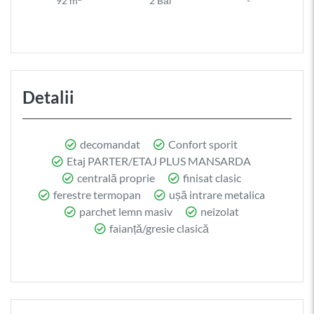
92 m
2 Băi
-
Detalii
decomandat
Confort sporit
Etaj PARTER/ETAJ PLUS MANSARDA
centrală proprie
finisat clasic
ferestre termopan
ușă intrare metalica
parchet lemn masiv
neizolat
faianță/gresie clasică