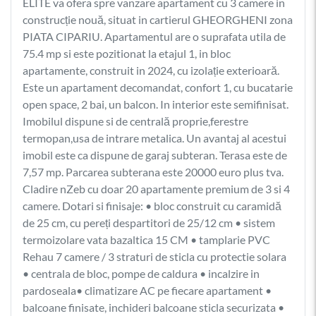
ELITE va ofera spre vanzare apartament cu 3 camere in
construcție nouă, situat in cartierul GHEORGHENI zona
PIATA CIPARIU. Apartamentul are o suprafata utila de
75.4 mp si este pozitionat la etajul 1, in bloc
apartamente, construit in 2024, cu izolație exterioară.
Este un apartament decomandat, confort 1, cu bucatarie
open space, 2 bai, un balcon. In interior este semifinisat.
Imobilul dispune si de centrală proprie,ferestre
termopan,usa de intrare metalica. Un avantaj al acestui
imobil este ca dispune de garaj subteran. Terasa este de
7,57 mp. Parcarea subterana este 20000 euro plus tva.
Cladire nZeb cu doar 20 apartamente premium de 3 si 4
camere. Dotari si finisaje: • bloc construit cu caramidă
de 25 cm, cu pereți despartitori de 25/12 cm • sistem
termoizolare vata bazaltica 15 CM • tamplarie PVC
Rehau 7 camere / 3 straturi de sticla cu protectie solara
• centrala de bloc, pompe de caldura • incalzire in
pardoseala• climatizare AC pe fiecare apartament •
balcoane finisate, inchideri balcoane sticla securizata •