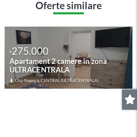
Oferte similare
275.000
€
Apartament 4 camere în zona
OASULUI
0
.
Cluj-Napoca, IRIS (OASULUI)