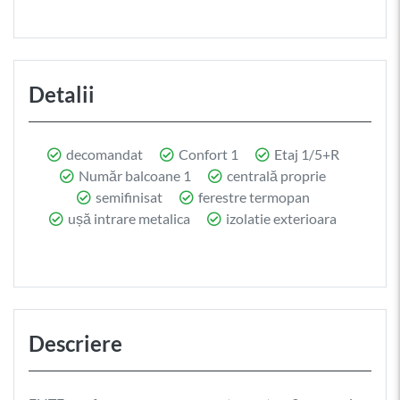
Detalii
decomandat
Confort 1
Etaj 1/5+R
Număr balcoane 1
centrală proprie
semifinisat
ferestre termopan
ușă intrare metalica
izolatie exterioara
Descriere