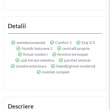
Detalii
semidecomandat
Confort 1
Etaj 3/3
Număr balcoane 2
centrală proprie
finisat modern
ferestre termopan
ușă intrare metalica
parchet laminat
izolatie exterioara
faianță/gresie modernă
mobilat complet
Descriere