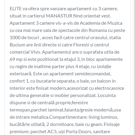
ELITE va ofera spre vanzare apartament cu 3 camere,
situat in cartierul MANASTUR fiind orientat vest.
Apartament 3 camere vis-a-vis de Academia de Muzica
cu cea mai mare sala de spectacole din Romania cu peste
1000 de locuri , acces facil catre centrul orasului, statia
Bucium are linii directe si catre Floresti si centrul
comercial Vivo. Apartamentul are o suprafata utila de
69 mp si este pozitionat la etajul 3, in bloc apartamente
cu regim de inaltime parter plus 4 etaje, cu izolație
exterioară. Este un apartament semidecomandat,
confort 1, cu bucatarie separata, o baie, un balcon in
interior este finisat modern,acesorizat cu electrocasnice
de ultima generatie si mobier personalizat. Locuinta
dispune si de centrală proprie,ferestre
termopan,parchet laminat,faianta/gresie modernă,usa
de intrare metalica.Compartimentare: living luminos,
bucătărie utilată, 2 dormitoare, baie cu geam. Finisaje
premium: parchet AC5, uși Porta Doors, sanitare