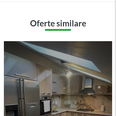
Oferte similare
229.000
€
Apartament 3 camere în zona
BORHANCI
Cluj-Napoca, GHEORGHENI (BORHANCI)