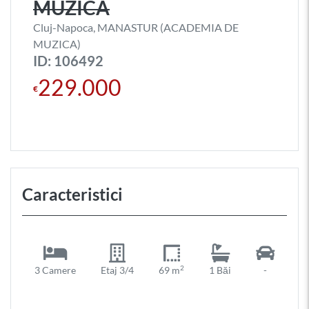
MUZICA
Cluj-Napoca, MANASTUR (ACADEMIA DE
MUZICA)
ID: 106492
229.000
€
Caracteristici
2
3 Camere
Etaj 3/4
69 m
1 Băi
-