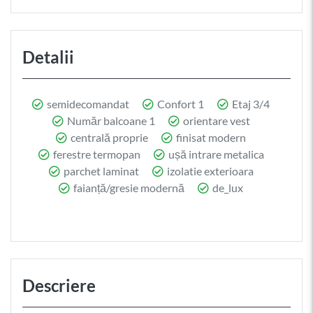
Detalii
semidecomandat
Confort 1
Etaj 3/4
Număr balcoane 1
orientare vest
centrală proprie
finisat modern
ferestre termopan
ușă intrare metalica
parchet laminat
izolatie exterioara
faianță/gresie modernă
de_lux
Descriere