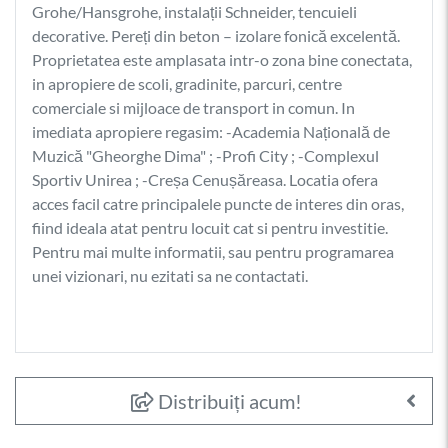
Grohe/Hansgrohe, instalații Schneider, tencuieli
decorative. Pereți din beton – izolare fonică excelentă.
Proprietatea este amplasata intr-o zona bine conectata,
in apropiere de scoli, gradinite, parcuri, centre
comerciale si mijloace de transport in comun. In
imediata apropiere regasim: -⁦Academia Națională de
Muzică "Gheorghe Dima" ; -Profi City ; -Complexul
Sportiv Unirea ; -Creșa Cenușăreasa. Locatia ofera
acces facil catre principalele puncte de interes din oras,
fiind ideala atat pentru locuit cat si pentru investitie.
Pentru mai multe informatii, sau pentru programarea
unei vizionari, nu ezitati sa ne contactati.
Distribuiți acum!