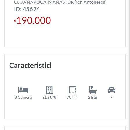
CLUJ-NAPOCA, MANASTUR (Ion Antonescu)
ID: 45624
190.000
€
Caracteristici
2
3 Camere
Etaj 8/8
70 m
2 Băi
-