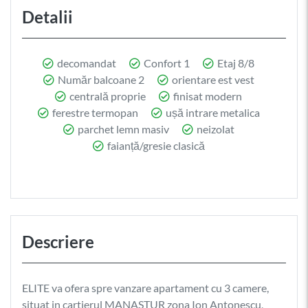
Detalii
decomandat
Confort 1
Etaj 8/8
Număr balcoane 2
orientare est vest
centrală proprie
finisat modern
ferestre termopan
ușă intrare metalica
parchet lemn masiv
neizolat
faianță/gresie clasică
Descriere
ELITE va ofera spre vanzare apartament cu 3 camere,
situat in cartierul MANASTUR zona Ion Antonescu,