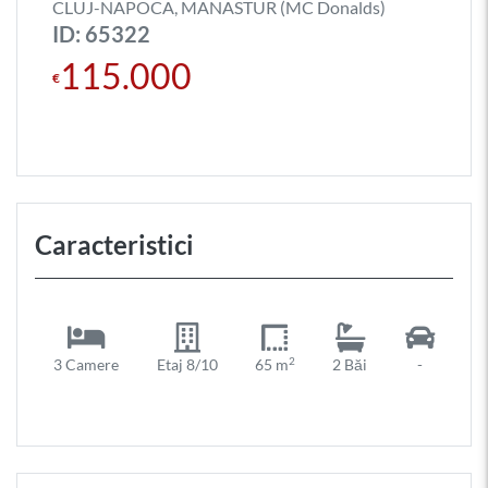
CLUJ-NAPOCA, MANASTUR (MC Donalds)
ID: 65322
115.000
€
Caracteristici
2
3 Camere
Etaj 8/10
65 m
2 Băi
-