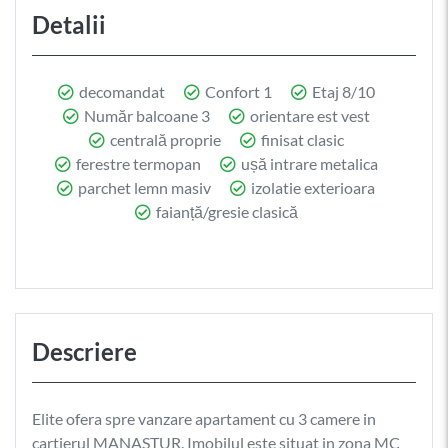
Detalii
decomandat
Confort 1
Etaj 8/10
Număr balcoane 3
orientare est vest
centrală proprie
finisat clasic
ferestre termopan
ușă intrare metalica
parchet lemn masiv
izolatie exterioara
faianță/gresie clasică
Descriere
Elite ofera spre vanzare apartament cu 3 camere in
cartierul MANASTUR. Imobilul este situat in zona MC