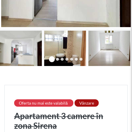
Oferta nu mai este valabilă
Vânzare
Apartament 3 camere în
zona Sirena