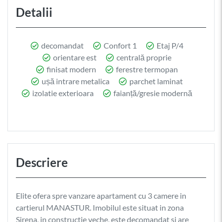
Detalii
decomandat
Confort 1
Etaj P/4
orientare est
centrală proprie
finisat modern
ferestre termopan
ușă intrare metalica
parchet laminat
izolatie exterioara
faianță/gresie modernă
Descriere
Elite ofera spre vanzare apartament cu 3 camere in
cartierul MANASTUR. Imobilul este situat in zona
Sirena, in constructie veche, este decomandat si are