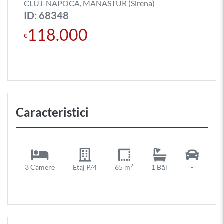
CLUJ-NAPOCA, MANASTUR (Sirena)
ID: 68348
118.000
€
Caracteristici
2
3 Camere
Etaj P/4
65 m
1 Băi
-