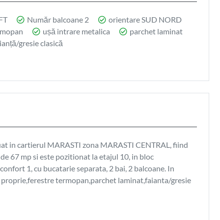
FT
Număr balcoane 2
orientare SUD NORD
ermopan
ușă intrare metalica
parchet laminat
ianță/gresie clasică
ituat in cartierul MARASTI zona MARASTI CENTRAL, fiind
 67 mp si este pozitionat la etajul 10, in bloc
nfort 1, cu bucatarie separata, 2 bai, 2 balcoane. In
ală proprie,ferestre termopan,parchet laminat,faianta/gresie