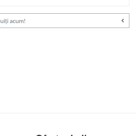
uiți acum!
214.000
€
ere în
Apartament 3 camere în
ilor
zona Piata Ira
i Clinicilor)
Cluj-Napoca, IRIS (Piata Ira)