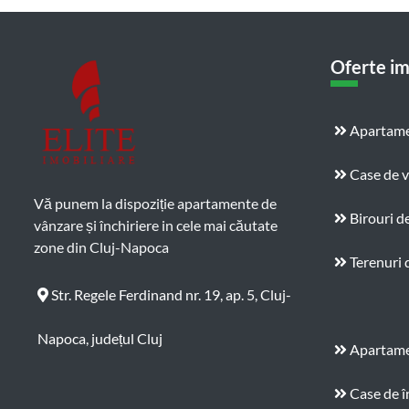
Oferte im
Apartame
Case de 
Vă punem la dispoziție apartamente de
Birouri d
vânzare și închiriere in cele mai căutate
zone din Cluj-Napoca
Terenuri 
Str. Regele Ferdinand nr. 19, ap. 5, Cluj-
Napoca, județul Cluj
Apartamen
Case de î