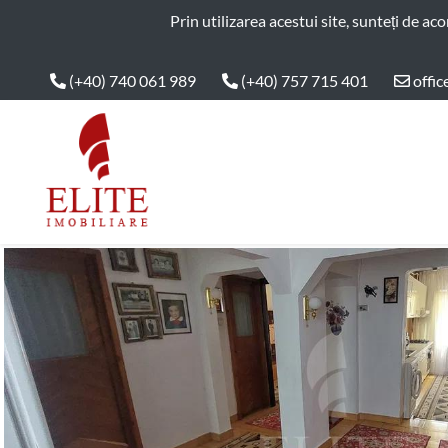
ELITE IMOBILIARE
Prin utilizarea acestui site, sunteți de ac
(+40) 740 061 989
(+40) 757 715 401
offic
Main Nav