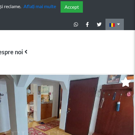
și reclame.
Aflați mai multe
Accept
spre noi