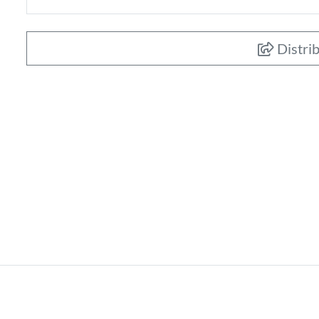
Distrib
619.000
€
Apartament 3 cam
zona strazii Clinic
Cluj-Napoca, CENTRAL (strazi