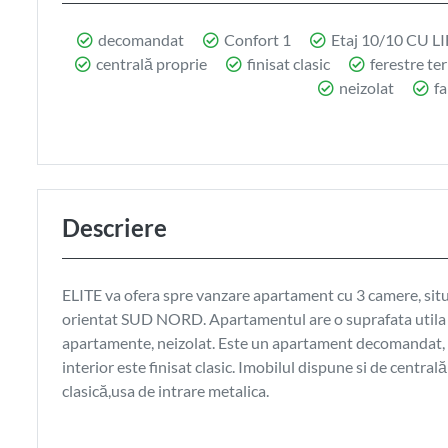
decomandat
Confort 1
Etaj 10/10 CU LI
centrală proprie
finisat clasic
ferestre t
neizolat
fa
Descriere
ELITE va ofera spre vanzare apartament cu 3 camere, s
orientat SUD NORD. Apartamentul are o suprafata utila de
apartamente, neizolat. Este un apartament decomandat, co
interior este finisat clasic. Imobilul dispune si de centr
clasică,usa de intrare metalica.