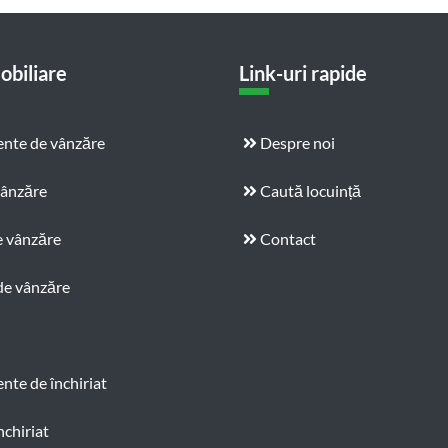
obiliare
Link-uri rapide
nte de vânzăre
Despre noi
vânzăre
Caută locuință
e vânzăre
Contact
de vânzăre
te de închiriat
nchiriat