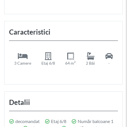
Caracteristici
2
3 Camere
Etaj 6/8
64 m
2 Băi
-
Detalii
decomandat
Etaj 6/8
Număr balcoane 1