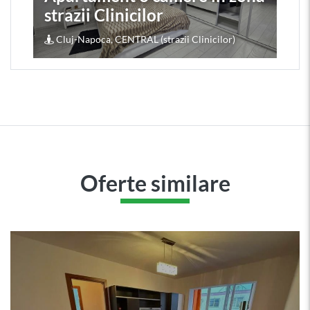
strazii Clinicilor
Cluj-Napoca, CENTRAL (strazii Clinicilor)
Oferte similare
117.000
€