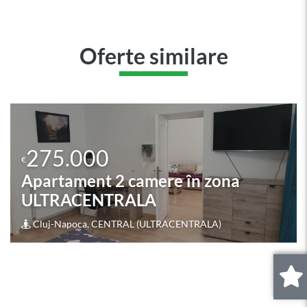
Oferte similare
275.000
€
Apartament 4 camere în zona
OASULUI
0
.
Cluj-Napoca, IRIS (OASULUI)