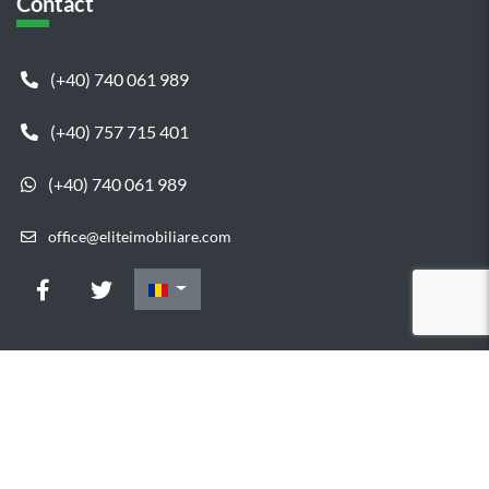
Contact
(+40) 740 061 989
(+40) 757 715 401
(+40) 740 061 989
office@eliteimobiliare.com
Copyright © 2015 Elite Imobiliare
Elite Imobiliare - Vanzare
Apartamente Cluj - Vanzare Case Cluj - Inchiriere Apartamente
Cluj - Inchiriere Case Cluj
Designed & Developed by
MaxRealty
© 2020
&
ImoFast.ro