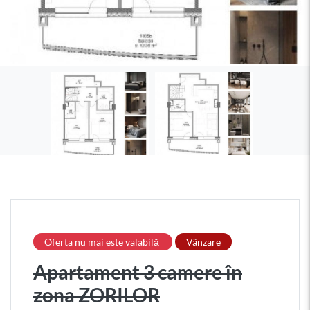
Oferta nu mai este valabilă
Vânzare
Apartament 3 camere în
zona ZORILOR