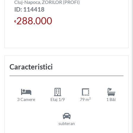
Cluj-Napoca, ZORILOR (PROFI)
ID: 114418
288.000
€
Caracteristici
2
3 Camere
Etaj 1/9
79 m
1 Băi
subteran