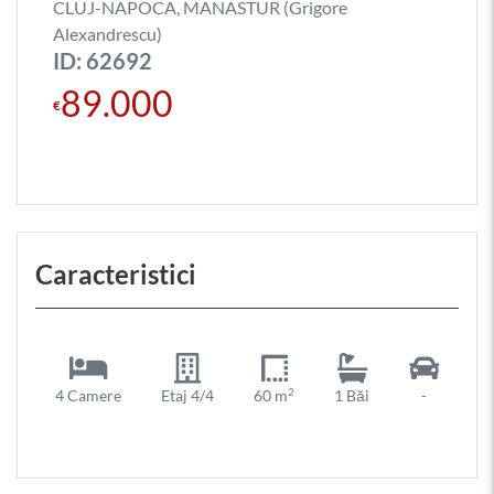
CLUJ-NAPOCA, MANASTUR (Grigore
Alexandrescu)
ID: 62692
89.000
€
Caracteristici
2
4 Camere
Etaj 4/4
60 m
1 Băi
-