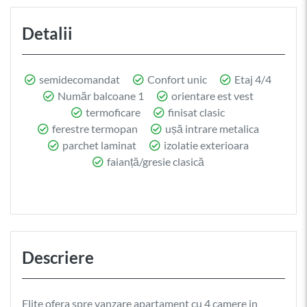
Detalii
semidecomandat
Confort unic
Etaj 4/4
Număr balcoane 1
orientare est vest
termoficare
finisat clasic
ferestre termopan
ușă intrare metalica
parchet laminat
izolatie exterioara
faianță/gresie clasică
Descriere
Elite ofera spre vanzare apartament cu 4 camere in