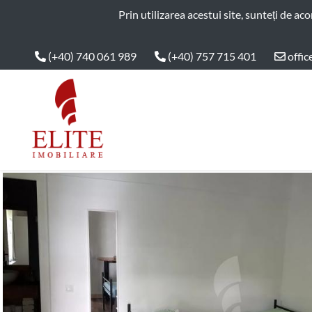
ELITE IMOBILIARE
Prin utilizarea acestui site, sunteți de ac
(+40) 740 061 989
(+40) 757 715 401
offic
Main Nav