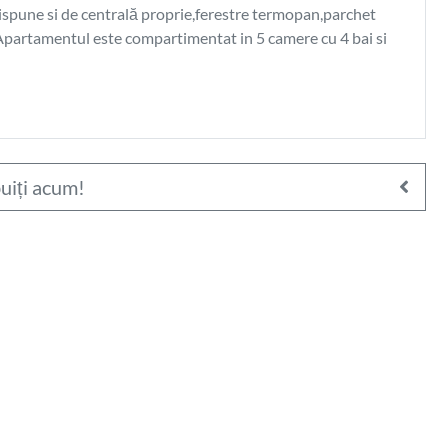
 dispune si de centrală proprie,ferestre termopan,parchet
 Apartamentul este compartimentat in 5 camere cu 4 bai si
uiți acum!
214.000
€
ere în
Apartament 3 camere în
ilor
zona Piata Ira
i Clinicilor)
Cluj-Napoca, IRIS (Piata Ira)