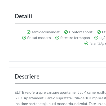
Detalii
semidecomandat
Confort sporit
Et
finisat modern
ferestre termopan
ușă 
faianță/g
Descriere
ELITE va ofera spre vanzare apartament cu 4 camere, sit
SUD. Apartamentul are o suprafata utila de 101 mp si este
inaltime parter etaj unu si mansarda, neizolat. Este un 