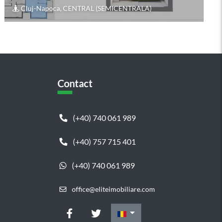
Cluj-Napoca, CENTRAL (SEMICENTRALA)
Contact
(+40) 740 061 989
(+40) 757 715 401
(+40) 740 061 989
office@eliteimobiliare.com