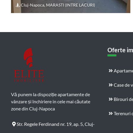
Cluj-Napoca, MARASTI (INTRE LACURI)
Oferte im
Apartame
Case de 
Vă punem la dispoziție apartamente de
Birouri d
vânzare și închiriere in cele mai căutate
zone din Cluj-Napoca
Terenuri 
Str. Regele Ferdinand nr. 19, ap. 5, Cluj-