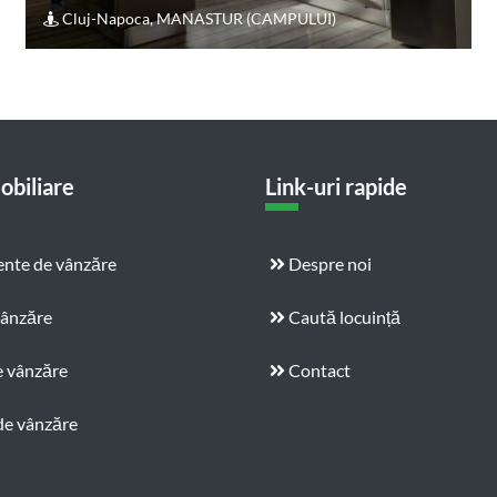
Cluj-Napoca, MANASTUR (CAMPULUI)
obiliare
Link-uri rapide
nte de vânzăre
Despre noi
vânzăre
Caută locuință
e vânzăre
Contact
de vânzăre