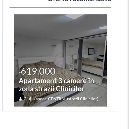
619.000
2
€
€
Apartament 3 camere în
Ap
zona strazii Clinicilor
zo
Cluj-Napoca, CENTRAL (strazii Clinicilor)
Cl