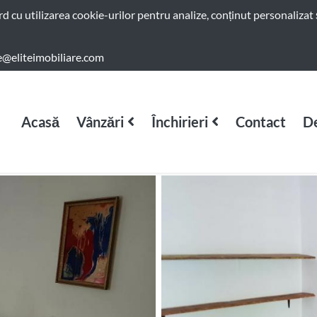
ord cu utilizarea cookie-urilor pentru analize, conținut personalizat 
e@eliteimobiliare.com
Acasă
Vânzări
Închirieri
Contact
De