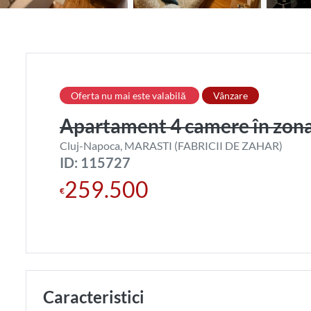
Oferta nu mai este valabilă
Vânzare
Apartament 4 camere în zo
Cluj-Napoca, MARASTI (FABRICII DE ZAHAR)
ID: 115727
259.500
€
Caracteristici