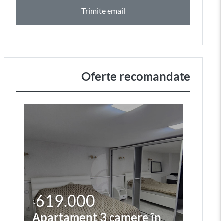
Trimite email
Oferte recomandate
619.000
2
€
€
Apartament 3 camere în
Ap