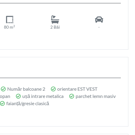
2
80 m
2 Băi
-
Număr balcoane 2
orientare EST VEST
mopan
ușă intrare metalica
parchet lemn masiv
faianță/gresie clasică