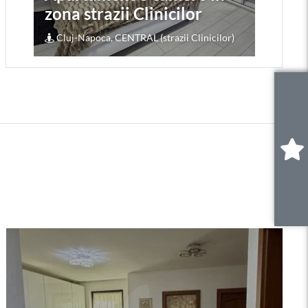
zona strazii Clinicilor
zo
Cluj-Napoca, CENTRAL (strazii Clinicilor)
Cl
0
.