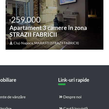
260.000
€
Apartament 4 camere în zona
STRAZII FABRICII
Cluj-Napoca, MARASTI (STRAZII FABRICII)
obiliare
Link-uri rapide
nte de vânzăre
Despre noi
vânzăre
Caută locuință