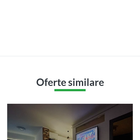
ilor
zona Piata Ira
i Clinicilor)
Cluj-Napoca, IRIS (Piata Ira)
Oferte similare