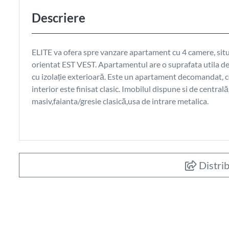
Descriere
ELITE va ofera spre vanzare apartament cu 4 camere, si
orientat EST VEST. Apartamentul are o suprafata utila de 
cu izolație exterioară. Este un apartament decomandat, co
interior este finisat clasic. Imobilul dispune si de centr
masiv,faianta/gresie clasică,usa de intrare metalica.
Distrib
619.000
€
Apartament 3 cam