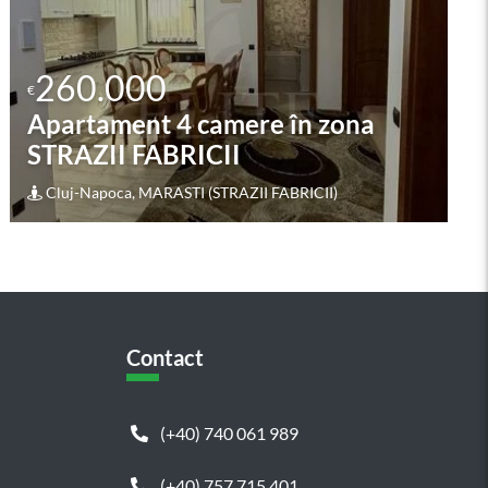
260.000
€
Apartament 2 camere în zona
MARASTI CENTRAL
Cluj-Napoca, MARASTI (MARASTI CENTRAL)
Contact
(+40) 740 061 989
(+40) 757 715 401