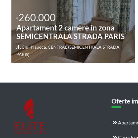
259.000
a
€
Apartament 3 camere în zona
ARIS
STRAZII FABRICII
RADA
Cluj-Napoca, MARASTI (STRAZII FABRICII)
Oferte im
Apartame
Case de 