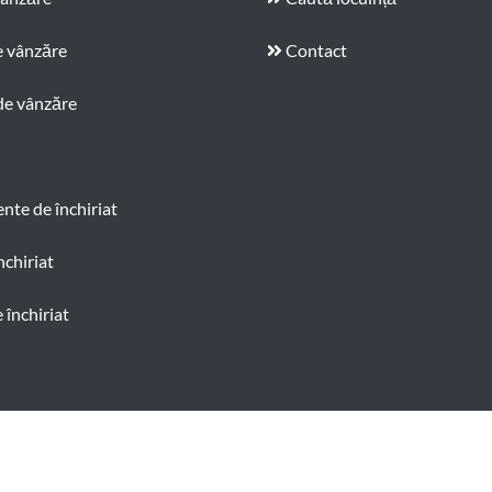
e vânzăre
Contact
de vânzăre
te de închiriat
nchiriat
 închiriat