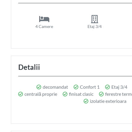
4 Camere
Etaj 3/4
Detalii
decomandat
Confort 1
Etaj 3/4
centrală proprie
finisat clasic
ferestre ter
izolatie exterioara