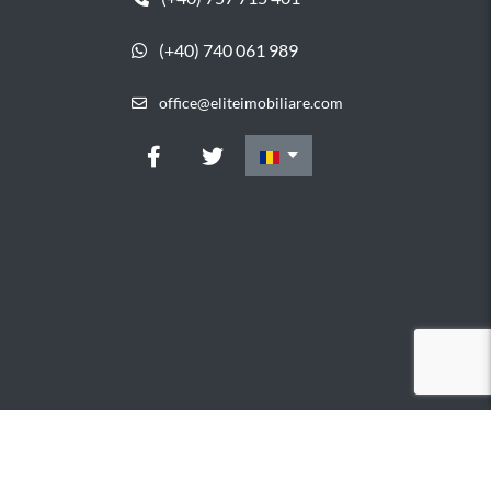
(+40) 740 061 989
office@eliteimobiliare.com