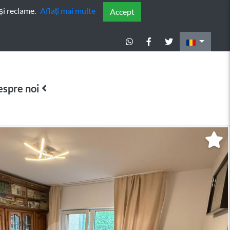
și reclame.
Aflați mai multe
Accept
spre noi