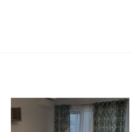
zona strazii Clinic
Cluj-Napoca, CENTRAL (strazi