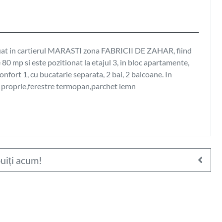
tuat in cartierul MARASTI zona FABRICII DE ZAHAR, fiind
80 mp si este pozitionat la etajul 3, in bloc apartamente,
nfort 1, cu bucatarie separata, 2 bai, 2 balcoane. In
ală proprie,ferestre termopan,parchet lemn
uiți acum!
214.000
€
ere în
Apartament 3 camere în