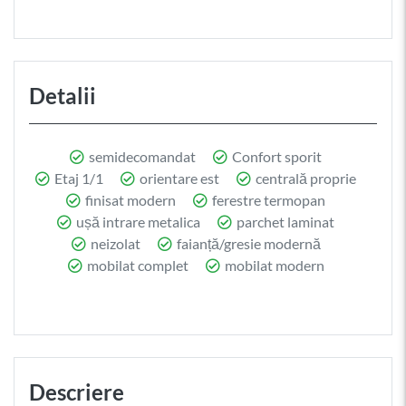
Detalii
semidecomandat
Confort sporit
Etaj 1/1
orientare est
centrală proprie
finisat modern
ferestre termopan
ușă intrare metalica
parchet laminat
neizolat
faianță/gresie modernă
mobilat complet
mobilat modern
Descriere