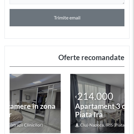
Trimite email
Oferte recomandate
214.000
€
Apartament 3 camere în zona
Piata Ira
Cluj-Napoca, IRIS (Piata Ira)