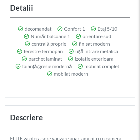
Detalii
decomandat
Confort 1
Etaj 5/10
Număr balcoane 1
orientare sud
centrală proprie
finisat modern
ferestre termopan
ușă intrare metalica
parchet laminat
izolatie exterioara
faianță/gresie modernă
mobilat complet
mobilat modern
Descriere
ELITE va ofera spre vanzare apartament cu o camera,