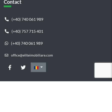
Contact
(+40) 740 061 989
(+40) 757 715 401
(+40) 740 061 989
office@eliteimobiliare.com
Copyright © 2015 Elite Imobiliare
Elite Imobiliare - Vanzare
Apartamente Cluj - Vanzare Case Cluj - Inchiriere Apartamente
Cluj - Inchiriere Case Cluj
Designed & Developed by
MaxRealty
© 2020
&
ImoFast.ro