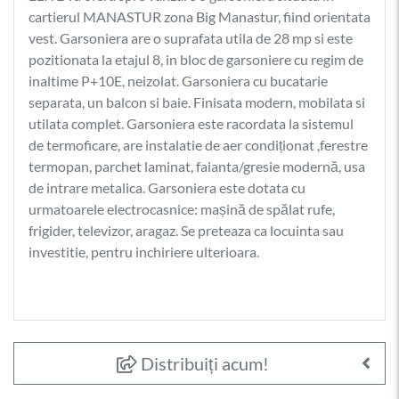
cartierul MANASTUR zona Big Manastur, fiind orientata
vest. Garsoniera are o suprafata utila de 28 mp si este
pozitionata la etajul 8, in bloc de garsoniere cu regim de
inaltime P+10E, neizolat. Garsoniera cu bucatarie
separata, un balcon si baie. Finisata modern, mobilata si
utilata complet. Garsoniera este racordata la sistemul
de termoficare, are instalatie de aer condiționat ,ferestre
termopan, parchet laminat, faianta/gresie modernă, usa
de intrare metalica. Garsoniera este dotata cu
urmatoarele electrocasnice: mașină de spălat rufe,
frigider, televizor, aragaz. Se preteaza ca locuinta sau
investitie, pentru inchiriere ulterioara.
Distribuiți acum!