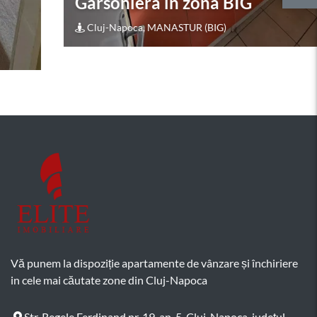
Garsoniera în zona BIG
0
.
Cluj-Napoca, MANASTUR (BIG)
Vă punem la dispoziție apartamente de vânzare și închiriere
in cele mai căutate zone din Cluj-Napoca
Str. Regele Ferdinand nr. 19, ap. 5, Cluj-Napoca, județul