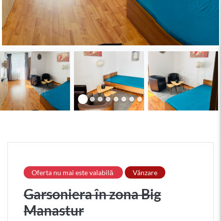
Oferta nu mai este valabilă
Vânzare
Garsoniera în zona Big
Manastur