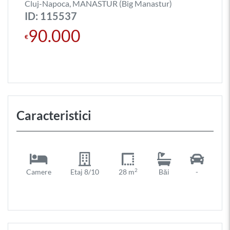
Cluj-Napoca, MANASTUR (Big Manastur)
ID: 115537
90.000
€
Caracteristici
2
Camere
Etaj 8/10
28 m
Băi
-