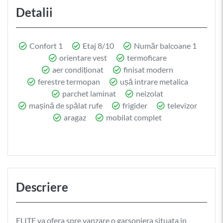
Detalii
Confort 1
Etaj 8/10
Număr balcoane 1
orientare vest
termoficare
aer condiționat
finisat modern
ferestre termopan
ușă intrare metalica
parchet laminat
neizolat
mașină de spălat rufe
frigider
televizor
aragaz
mobilat complet
Descriere
ELITE va ofera spre vanzare o garsoniera situata in