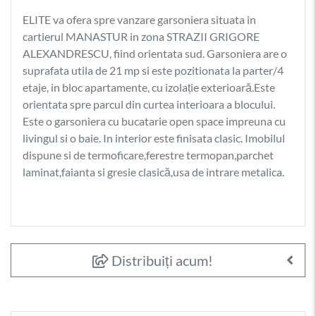
ELITE va ofera spre vanzare garsoniera situata in
cartierul MANASTUR in zona STRAZII GRIGORE
ALEXANDRESCU, fiind orientata sud. Garsoniera are o
suprafata utila de 21 mp si este pozitionata la parter/4
etaje, in bloc apartamente, cu izolație exterioară.Este
orientata spre parcul din curtea interioara a blocului.
Este o garsoniera cu bucatarie open space impreuna cu
livingul si o baie. In interior este finisata clasic. Imobilul
dispune si de termoficare,ferestre termopan,parchet
laminat,faianta si gresie clasică,usa de intrare metalica.
Distribuiți acum!