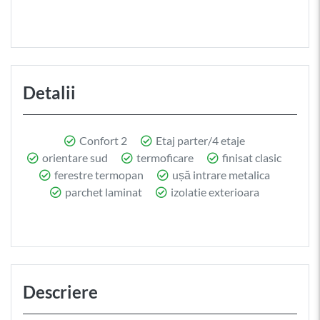
Detalii
Confort 2
Etaj parter/4 etaje
orientare sud
termoficare
finisat clasic
ferestre termopan
ușă intrare metalica
parchet laminat
izolatie exterioara
Descriere