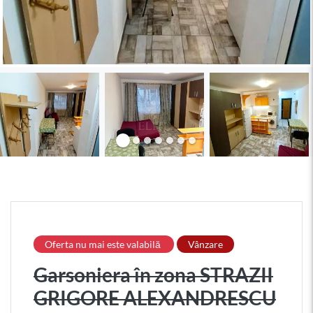
Oferta nu mai este valabilă
Vânzare
Garsoniera în zona STRAZII
GRIGORE ALEXANDRESCU