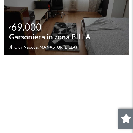
69.900
€
Garsoniera în zona Auchan Iris -
0
.
Oasului