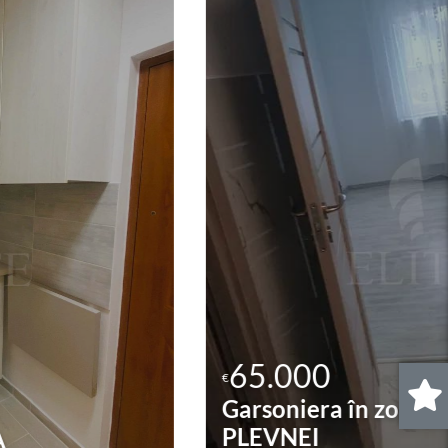
65.000
€
Garsoniera în zona STRAZII
0
.
PLEVNEI