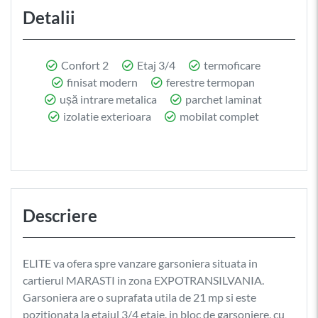
Detalii
Confort 2
Etaj 3/4
termoficare
finisat modern
ferestre termopan
ușă intrare metalica
parchet laminat
izolatie exterioara
mobilat complet
Descriere
ELITE va ofera spre vanzare garsoniera situata in
cartierul MARASTI in zona EXPOTRANSILVANIA.
Garsoniera are o suprafata utila de 21 mp si este
pozitionata la etajul 3/4 etaje, in bloc de garsoniere, cu