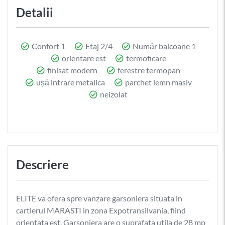
Detalii
Confort 1
Etaj 2/4
Număr balcoane 1
orientare est
termoficare
finisat modern
ferestre termopan
ușă intrare metalica
parchet lemn masiv
neizolat
Descriere
ELITE va ofera spre vanzare garsoniera situata in
cartierul MARASTI in zona Expotransilvania, fiind
orientata est. Garsoniera are o suprafata utila de 28 mp