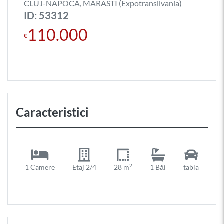
CLUJ-NAPOCA, MARASTI (Expotransilvania)
ID: 53312
110.000
€
Caracteristici
2
1 Camere
Etaj 2/4
28 m
1 Băi
tabla