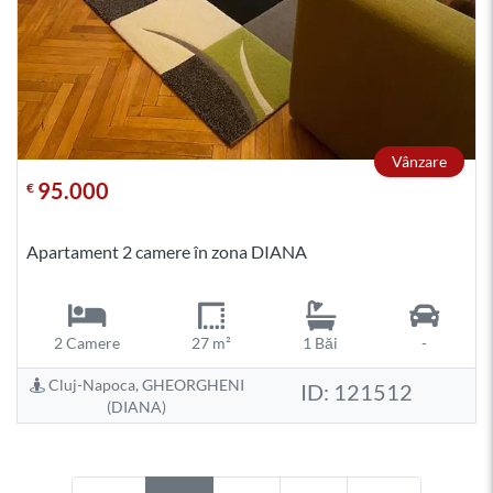
Vânzare
95.000
€
Apartament 2 camere în zona DIANA
2 Camere
27 m²
1 Băi
-
Cluj-Napoca, GHEORGHENI
ID: 121512
(DIANA)