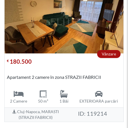
Vânzare
180.500
€
Apartament 2 camere în zona STRAZII FABRICII
2 Camere
50 m²
1 Băi
EXTERIOARA parcări
Cluj-Napoca, MARASTI
ID: 119214
(STRAZII FABRICII)