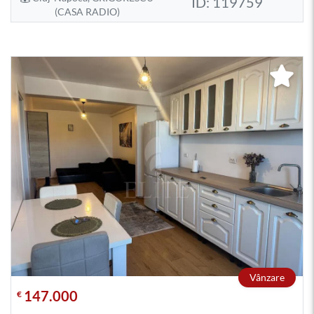
ID: 119759
(CASA RADIO)
Vânzare
147.000
€