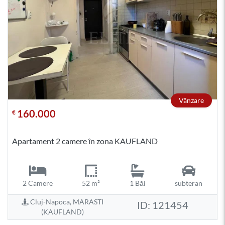
Vânzare
160.000
€
Apartament 2 camere în zona KAUFLAND
2 Camere
52 m²
1 Băi
subteran
Cluj-Napoca, MARASTI
ID: 121454
(KAUFLAND)