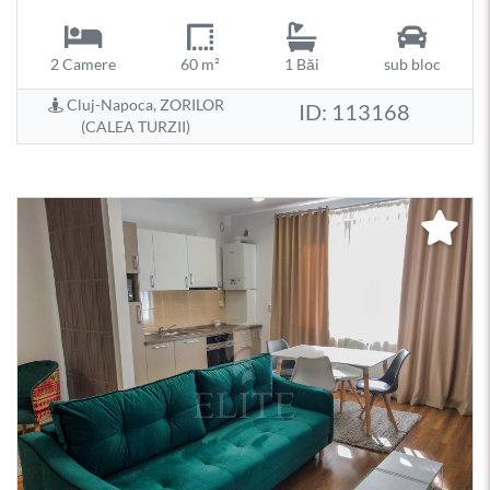
2 Camere
60 m²
1 Băi
sub bloc
Cluj-Napoca, ZORILOR
ID: 113168
(CALEA TURZII)