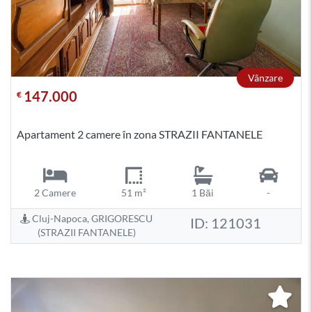
Vânzare
147.000
€
Apartament 2 camere în zona STRAZII FANTANELE
2 Camere
51 m²
1 Băi
-
Cluj-Napoca, GRIGORESCU
ID: 121031
(STRAZII FANTANELE)