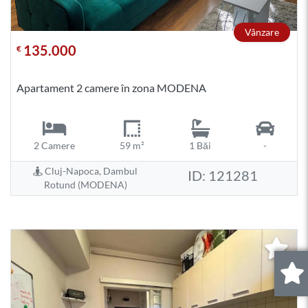
Vânzare
135.000
€
Apartament 2 camere în zona MODENA
2 Camere
59 m²
1 Băi
-
Cluj-Napoca, Dambul
ID: 121281
Rotund (MODENA)
0
.