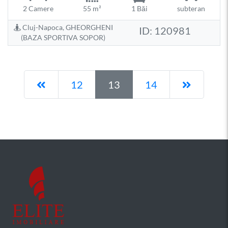
2 Camere
55 m²
1 Băi
subteran
Cluj-Napoca, GHEORGHENI
ID: 120981
(BAZA SPORTIVA SOPOR)
Pagina anterioară
Pagina 
12
13
14