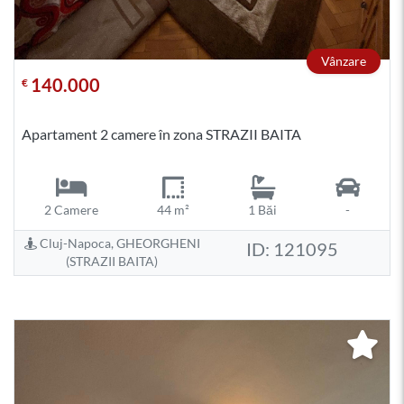
Vânzare
140.000
€
Apartament 2 camere în zona STRAZII BAITA
2 Camere
44 m²
1 Băi
-
Cluj-Napoca, GHEORGHENI
ID: 121095
(STRAZII BAITA)