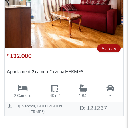
Vânzare
132.000
€
Apartament 2 camere în zona HERMES
2 Camere
40 m²
1 Băi
-
Cluj-Napoca, GHEORGHENI
ID: 121237
(HERMES)