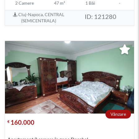
2 Camere
47 m²
1 Băi
-
Cluj-Napoca, CENTRAL
ID: 121280
(SEMICENTRALA)
Vânzare
160.000
€