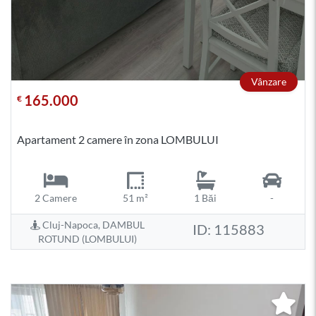
Vânzare
165.000
€
Apartament 2 camere în zona LOMBULUI
2 Camere
51 m²
1 Băi
-
Cluj-Napoca, DAMBUL
ID: 115883
ROTUND (LOMBULUI)