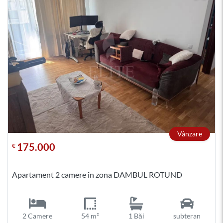
Vânzare
175.000
€
Apartament 2 camere în zona DAMBUL ROTUND
2 Camere
54 m²
1 Băi
subteran