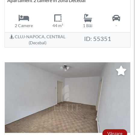
Apartament 2 camere în zona Decebal
2 Camere
44 m²
1 Băi
-
CLUJ-NAPOCA, CENTRAL
ID: 55351
(Decebal)
Vânzare