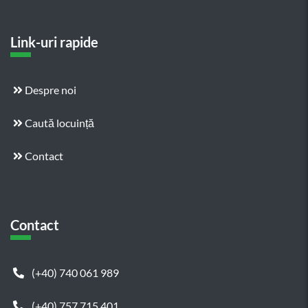
Link-uri rapide
Despre noi
Caută locuință
Contact
Contact
(+40) 740 061 989
(+40) 757 715 401