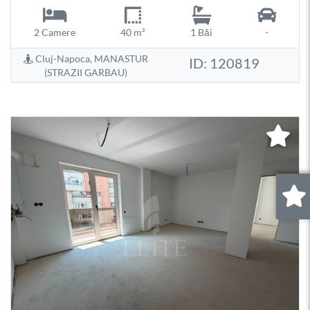
2 Camere
40 m²
1 Băi
-
Cluj-Napoca, MANASTUR
ID: 120819
(STRAZII GARBAU)
0
.