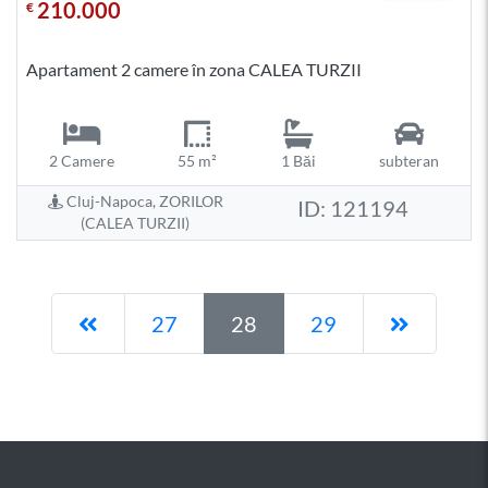
210.000
€
Apartament 2 camere în zona CALEA TURZII
2 Camere
55 m²
1 Băi
subteran
Cluj-Napoca, ZORILOR
ID: 121194
(CALEA TURZII)
Pagina anterioară
Pagina 
27
28
29