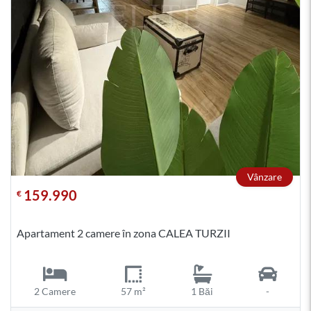
Vânzare
159.990
€
Apartament 2 camere în zona CALEA TURZII
2 Camere
57 m²
1 Băi
-