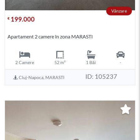
Vânzare
199.000
€
Apartament 2 camere în zona MARASTI
2 Camere
52 m²
1 Băi
-
ID: 105237
Cluj-Napoca, MARASTI