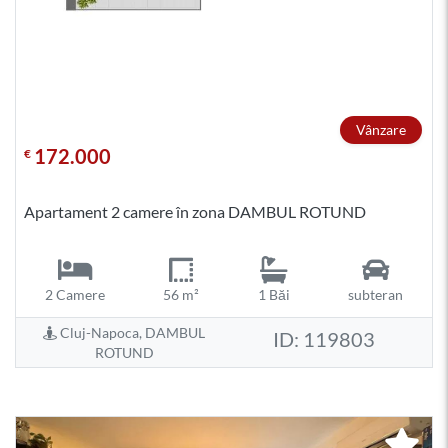
Vânzare
172.000
€
Apartament 2 camere în zona DAMBUL ROTUND
2 Camere
56 m²
1 Băi
subteran
Cluj-Napoca, DAMBUL
ID: 119803
ROTUND