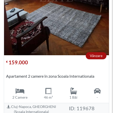
Vânzare
159.000
€
Apartament 2 camere în zona Scoala Internationala
2 Camere
46 m²
1 Băi
-
Cluj-Napoca, GHEORGHENI
ID: 119678
(Scoala Internationala)