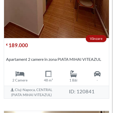
Vânzare
189.000
€
Apartament 2 camere în zona PIATA MIHAI VITEAZUL
2 Camere
48 m²
1 Băi
-
Cluj-Napoca, CENTRAL
ID: 120841
(PIATA MIHAI VITEAZUL)