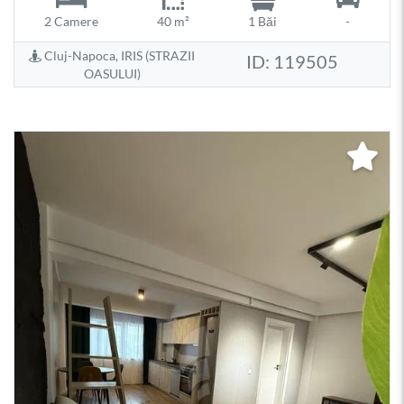
2 Camere
40 m²
1 Băi
-
Cluj-Napoca, IRIS (STRAZII
ID: 119505
OASULUI)