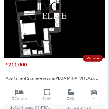
Vânzare
211.000
€
Apartament 2 camere în zona PIATA MIHAI VITEAZUL
2 Camere
63 m²
2 Băi
-
Cluj-Napoca, CENTRAL
ID: 114987