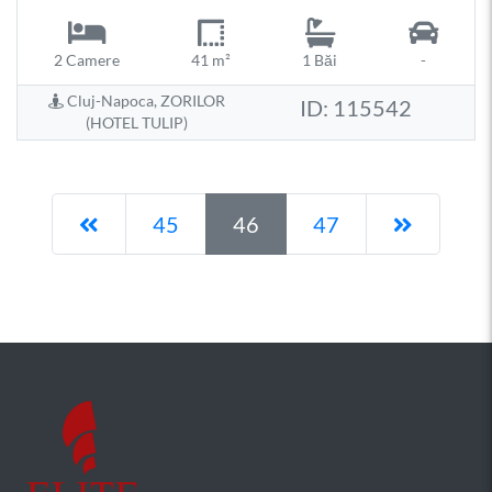
2 Camere
41 m²
1 Băi
-
Cluj-Napoca, ZORILOR
ID: 115542
(HOTEL TULIP)
Pagina anterioară
Pagina 
45
46
47