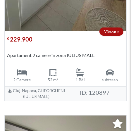
Vânzare
229.900
€
Apartament 2 camere în zona IULIUS MALL
2 Camere
52 m²
1 Băi
subteran
Cluj-Napoca, GHEORGHENI
ID: 120897
(IULIUS MALL)