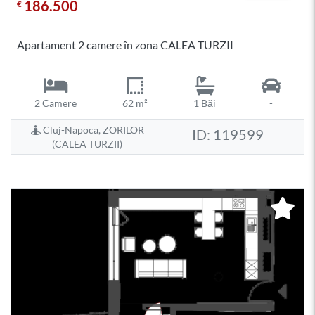
186.500
€
Apartament 2 camere în zona CALEA TURZII
2 Camere
62 m²
1 Băi
-
Cluj-Napoca, ZORILOR
ID: 119599
(CALEA TURZII)