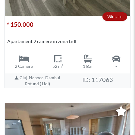
Vânzare
150.000
€
Apartament 2 camere în zona Lidl
2 Camere
52 m²
1 Băi
-
Cluj-Napoca, Dambul
ID: 117063
Rotund ( Lidl)