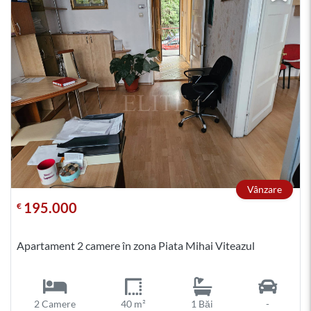
Vânzare
195.000
€
Apartament 2 camere în zona Piata Mihai Viteazul
2 Camere
40 m²
1 Băi
-