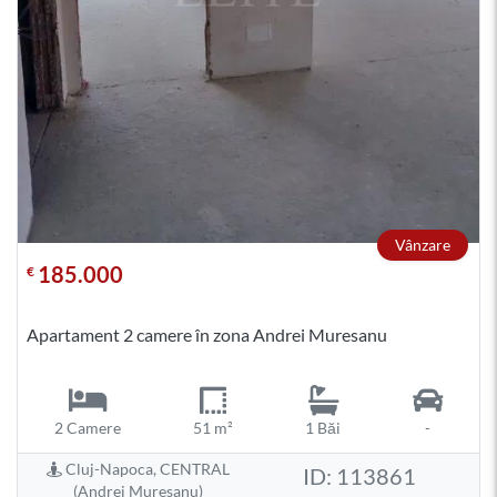
Vânzare
185.000
€
Apartament 2 camere în zona Andrei Muresanu
2 Camere
51 m²
1 Băi
-
Cluj-Napoca, CENTRAL
ID: 113861
(Andrei Muresanu)