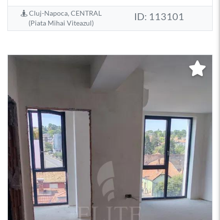
Cluj-Napoca, CENTRAL
ID: 113101
(Piata Mihai Viteazul)