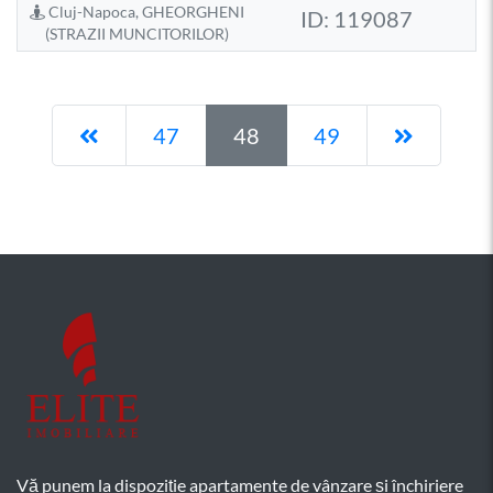
Cluj-Napoca, GHEORGHENI
ID: 119087
(STRAZII MUNCITORILOR)
Pagina anterioară
Pagina 
47
48
49
Vă punem la dispoziție apartamente de vânzare și închiriere