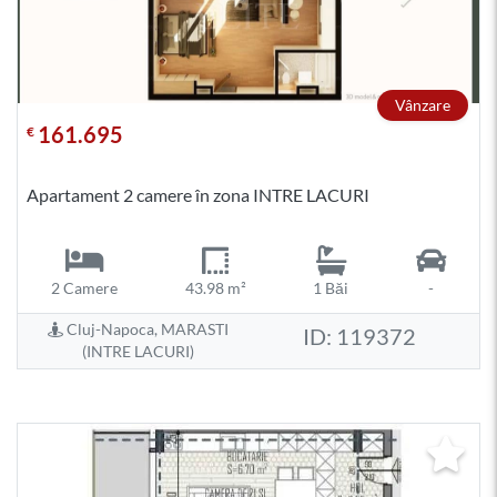
Vânzare
161.695
€
Apartament 2 camere în zona INTRE LACURI
2 Camere
43.98 m²
1 Băi
-
Cluj-Napoca, MARASTI
ID: 119372
(INTRE LACURI)