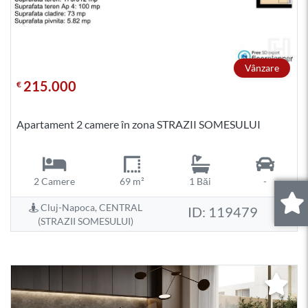
Vânzare
215.000
€
Apartament 2 camere în zona STRAZII SOMESULUI
2 Camere
69 m²
1 Băi
-
Cluj-Napoca, CENTRAL
ID: 119479
0
.
(STRAZII SOMESULUI)