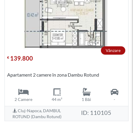
Vânzare
139.800
€
Apartament 2 camere în zona Dambu Rotund
2 Camere
44 m²
1 Băi
-
Cluj-Napoca, DAMBUL
ID: 110105
ROTUND (Dambu Rotund)