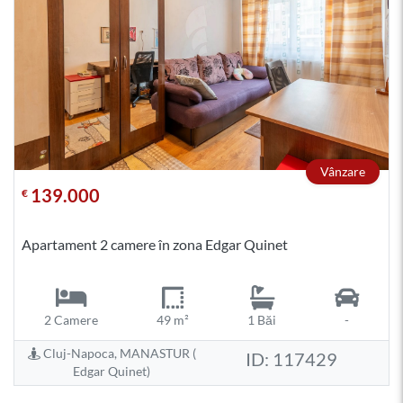
Vânzare
139.000
€
Apartament 2 camere în zona Edgar Quinet
2 Camere
49 m²
1 Băi
-
Cluj-Napoca, MANASTUR (
ID: 117429
Edgar Quinet)