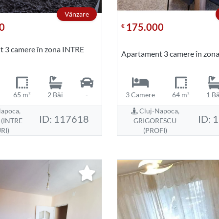
Vânzare
0
175.000
€
 3 camere în zona INTRE
Apartament 3 camere în zon
65 m²
2 Băi
-
3 Camere
64 m²
1 Bă
apoca,
Cluj-Napoca,
ID: 117618
ID: 
(INTRE
GRIGORESCU
RI)
(PROFI)