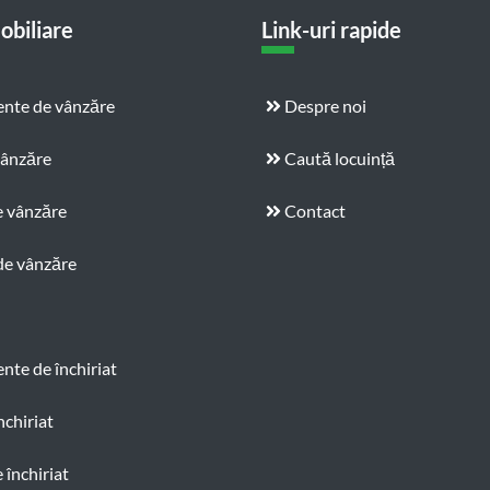
obiliare
Link-uri rapide
nte de vânzăre
Despre noi
vânzăre
Caută locuință
e vânzăre
Contact
de vânzăre
te de închiriat
nchiriat
 închiriat