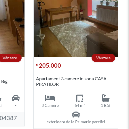
Vânzare
Vânzare
205.000
€
Apartament 3 camere în zona CASA
 Big
PIRATILOR
i
-
3 Camere
64 m²
1 Băi
104387
exterioara de la Primarie parcări