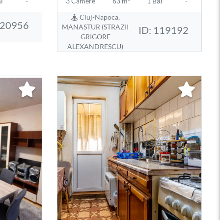
i
-
3 Camere
63 m²
1 Băi
-
Cluj-Napoca,
120956
MANASTUR (STRAZII
ID: 119192
GRIGORE
ALEXANDRESCU)