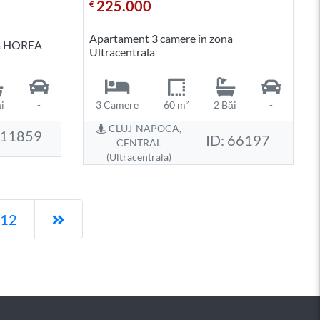
225.000
€
Apartament 3 camere în zona
na HOREA
Ultracentrala
i
-
3 Camere
60 m²
2 Băi
-
CLUJ-NAPOCA,
111859
ID: 66197
CENTRAL
(Ultracentrala)
Pagina următoare
12