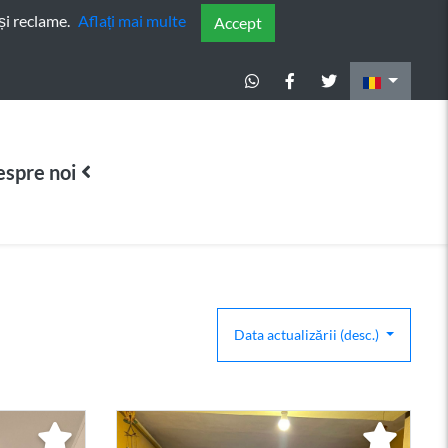
și reclame.
Aflați mai multe
Accept
spre noi
Data actualizării (desc.)