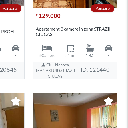
Vânzare
Vânzare
129.000
€
Apartament 3 camere în zona STRAZII
a PROFI
CIUCAS
i
-
3 Camere
51 m²
1 Băi
-
Cluj-Napoca,
120845
ID: 121440
MANASTUR (STRAZII
CIUCAS)