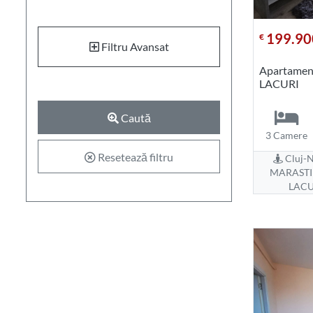
199.90
€
Filtru Avansat
Apartament
LACURI
Caută
3 Camere
Resetează filtru
Cluj-N
MARASTI 
LACU