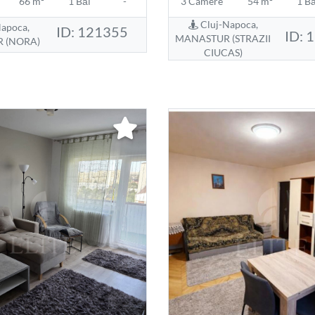
66 m²
1 Băi
-
3 Camere
54 m²
1 Bă
Cluj-Napoca,
apoca,
ID: 121355
ID: 
MANASTUR (STRAZII
 (NORA)
CIUCAS)