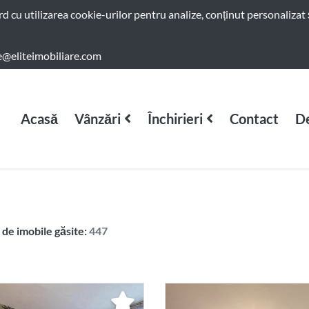
ord cu utilizarea cookie-urilor pentru analize, conținut personalizat 
e@eliteimobiliare.com
Acasă
Vânzări
Închirieri
Contact
De
de imobile găsite:
447