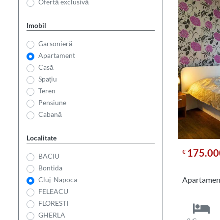
Ofertă exclusivă
Imobil
Garsonieră
Apartament
Casă
Spațiu
Teren
Pensiune
Cabană
Localitate
175.00
€
BACIU
Bontida
Apartamen
Cluj-Napoca
FELEACU
FLORESTI
GHERLA