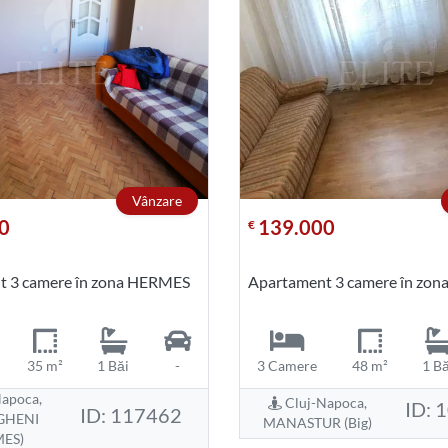
Vânzare
0
139.000
€
t 3 camere în zona HERMES
Apartament 3 camere în zona
35 m²
1 Băi
-
3 Camere
48 m²
1 Bă
apoca,
Cluj-Napoca,
ID: 
ID: 117462
GHENI
MANASTUR (Big)
MES)