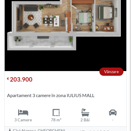
Vânzare
203.900
€
Apartament 3 camere în zona IULIUS MALL
3 Camere
78 m²
2 Băi
-
Cluj-Napoca, GHEORGHENI