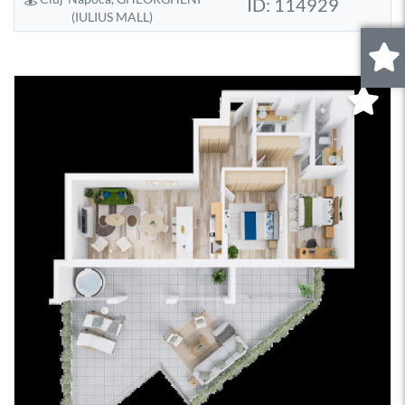
ID: 114929
(IULIUS MALL)
0
.