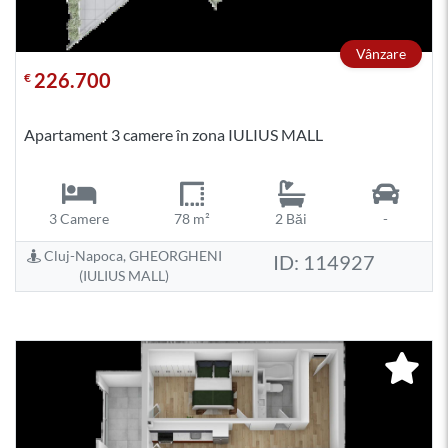
Vânzare
226.700
€
Apartament 3 camere în zona IULIUS MALL
3 Camere
78 m²
2 Băi
-
Cluj-Napoca, GHEORGHENI
ID: 114927
(IULIUS MALL)