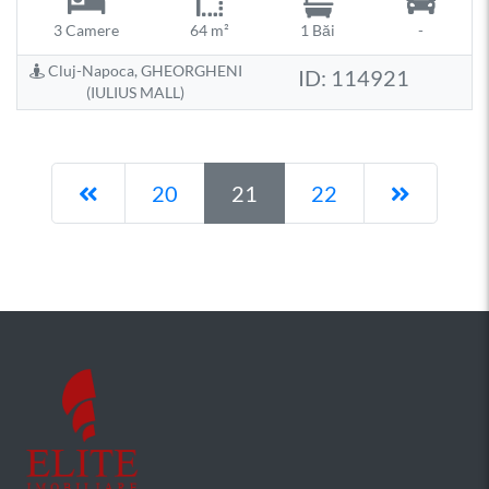
3 Camere
64 m²
1 Băi
-
Cluj-Napoca, GHEORGHENI
ID: 114921
(IULIUS MALL)
Pagina anterioară
Pagina 
20
21
22