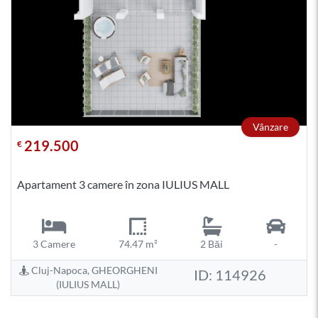
Vânzare
219.500
€
Apartament 3 camere în zona IULIUS MALL
3 Camere
74.47 m²
2 Băi
-
Cluj-Napoca, GHEORGHENI
ID: 114926
(IULIUS MALL)