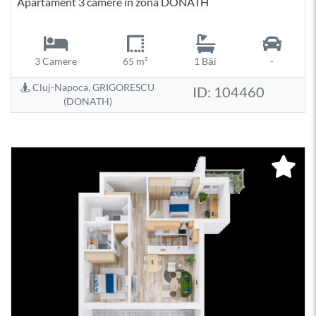
Apartament 3 camere în zona DONATH
3 Camere
65 m²
1 Băi
-
Cluj-Napoca, GRIGORESCU
ID: 104460
(DONATH)