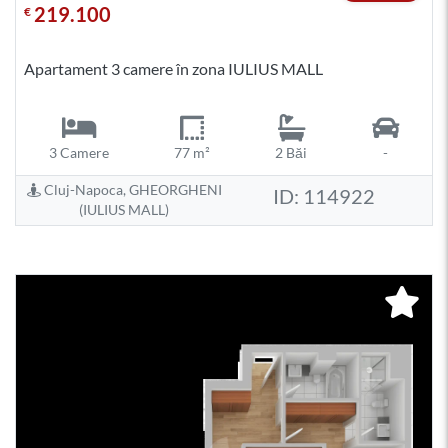
219.100
€
Apartament 3 camere în zona IULIUS MALL
3 Camere
77 m²
2 Băi
-
Cluj-Napoca, GHEORGHENI
ID: 114922
(IULIUS MALL)