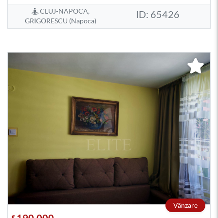
CLUJ-NAPOCA,
ID: 65426
GRIGORESCU (Napoca)
Vânzare
190.000
€