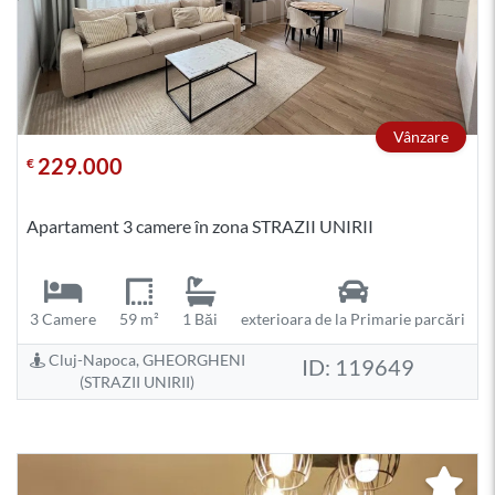
Vânzare
229.000
€
Apartament 3 camere în zona STRAZII UNIRII
3 Camere
59 m²
1 Băi
exterioara de la Primarie parcări
Cluj-Napoca, GHEORGHENI
ID: 119649
(STRAZII UNIRII)