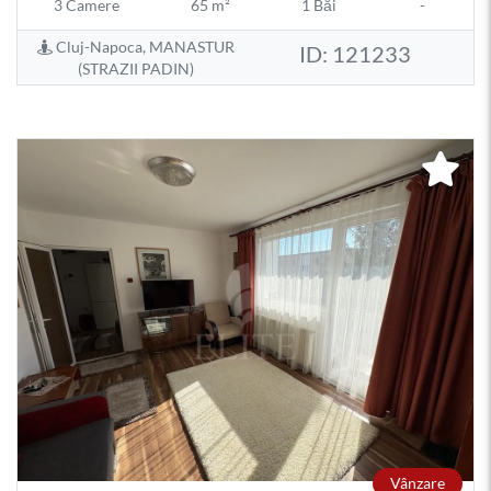
3 Camere
65 m²
1 Băi
-
Cluj-Napoca, MANASTUR
ID: 121233
(STRAZII PADIN)
Vânzare