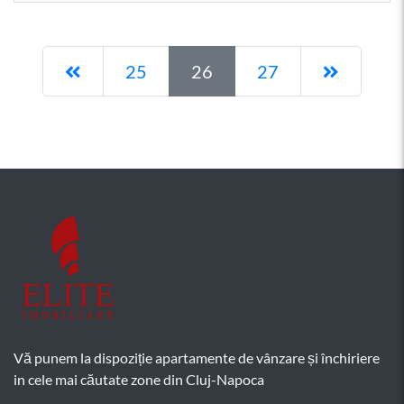
Pagina anterioară
Pagina 
25
26
27
Vă punem la dispoziție apartamente de vânzare și închiriere
in cele mai căutate zone din Cluj-Napoca