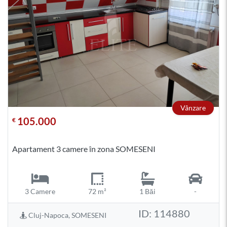
Vânzare
105.000
€
Apartament 3 camere în zona SOMESENI
3 Camere
72 m²
1 Băi
-
ID: 114880
Cluj-Napoca, SOMESENI