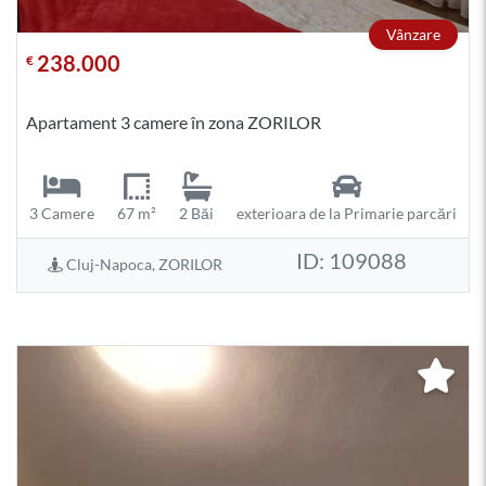
Vânzare
238.000
€
Apartament 3 camere în zona ZORILOR
3 Camere
67 m²
2 Băi
exterioara de la Primarie parcări
ID: 109088
Cluj-Napoca, ZORILOR