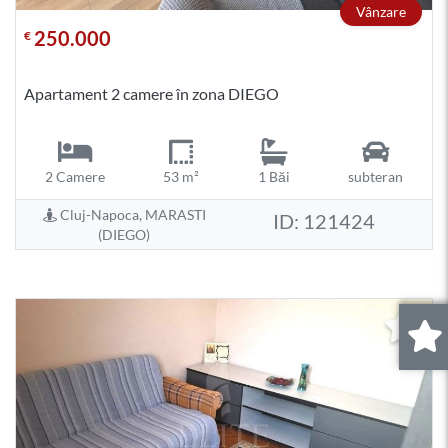
Vânzare
250.000
€
Apartament 2 camere în zona DIEGO
2 Camere
53 m²
1 Băi
subteran
Cluj-Napoca, MARASTI
ID: 121424
(DIEGO)
0
.