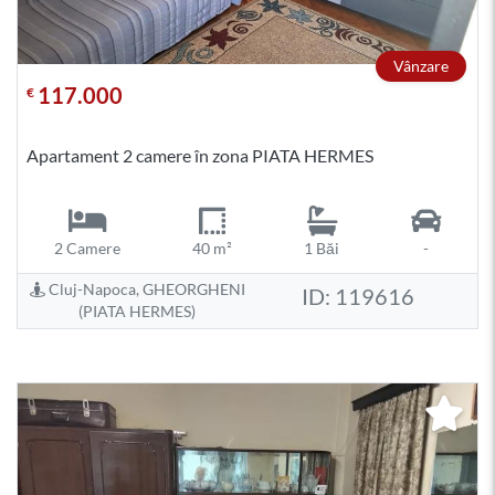
Vânzare
117.000
€
Apartament 2 camere în zona PIATA HERMES
2 Camere
40 m²
1 Băi
-
Cluj-Napoca, GHEORGHENI
ID: 119616
(PIATA HERMES)