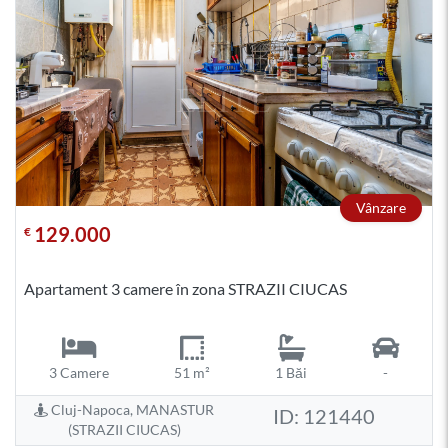
Vânzare
129.000
€
Apartament 3 camere în zona STRAZII CIUCAS
3 Camere
51 m²
1 Băi
-
Cluj-Napoca, MANASTUR
ID: 121440
(STRAZII CIUCAS)