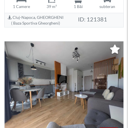
1 Camere
39 m²
1 Băi
subteran
Cluj-Napoca, GHEORGHENI
ID: 121381
( Baza Sportiva Gheorgheni)