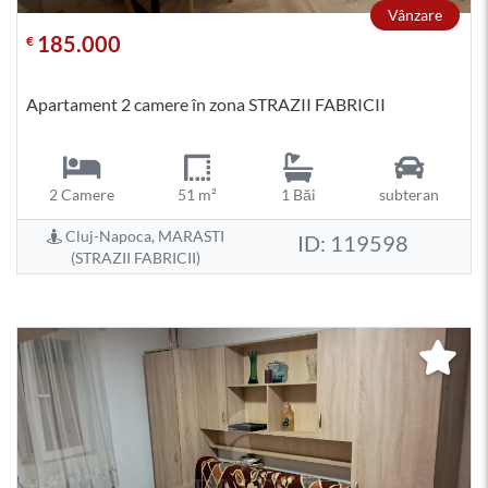
Vânzare
185.000
€
Apartament 2 camere în zona STRAZII FABRICII
2 Camere
51 m²
1 Băi
subteran
Cluj-Napoca, MARASTI
ID: 119598
(STRAZII FABRICII)