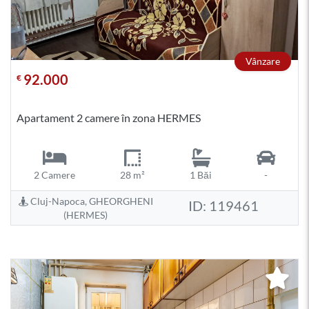
Vânzare
92.000
€
Apartament 2 camere în zona HERMES
2 Camere
28 m²
1 Băi
-
Cluj-Napoca, GHEORGHENI
ID: 119461
(HERMES)