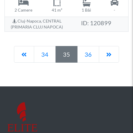
2 Camere
41 m²
1 Băi
-
Cluj-Napoca, CENTRAL
ID: 120899
(PRIMARIA CLUJ NAPOCA)
Pagina anterioară
Pagina 
34
35
36